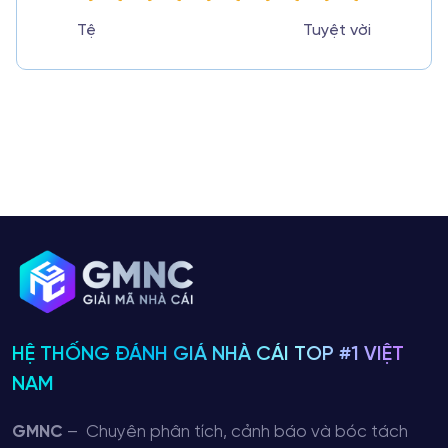
Tệ
Tuyệt vời
HỆ THỐNG ĐÁNH GIÁ NHÀ CÁI TOP #1 VIỆT
NAM
GMNC
– Chuyên phân tích, cảnh báo và bóc tách