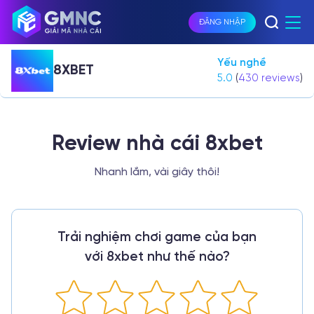
ĐĂNG NHẬP
Yếu nghề
8XBET
5.0
(
430 reviews
)
Review nhà cái
8xbet
Nhanh lắm, vài giây thôi!
Trải nghiệm chơi game của bạn
với 8xbet như thế nào?