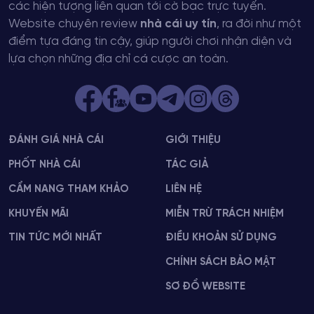
các hiện tượng liên quan tới cờ bạc trực tuyến.
Website chuyên review
nhà cái uy tín
, ra đời như một
điểm tựa đáng tin cậy, giúp người chơi nhận diện và
lựa chọn những địa chỉ cá cược an toàn.
ĐÁNH GIÁ NHÀ CÁI
GIỚI THIỆU
PHỐT NHÀ CÁI
TÁC GIẢ
CẨM NANG THAM KHẢO
LIÊN HỆ
KHUYẾN MÃI
MIỄN TRỪ TRÁCH NHIỆM
TIN TỨC MỚI NHẤT
ĐIỀU KHOẢN SỬ DỤNG
CHÍNH SÁCH BẢO MẬT
SƠ ĐỒ WEBSITE