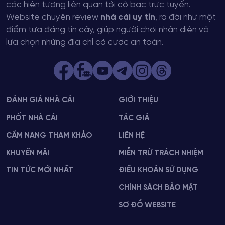
các hiện tượng liên quan tới cờ bạc trực tuyến.
Website chuyên review
nhà cái uy tín
, ra đời như một
điểm tựa đáng tin cậy, giúp người chơi nhận diện và
lựa chọn những địa chỉ cá cược an toàn.
ĐÁNH GIÁ NHÀ CÁI
GIỚI THIỆU
PHỐT NHÀ CÁI
TÁC GIẢ
CẨM NANG THAM KHẢO
LIÊN HỆ
KHUYẾN MÃI
MIỄN TRỪ TRÁCH NHIỆM
TIN TỨC MỚI NHẤT
ĐIỀU KHOẢN SỬ DỤNG
CHÍNH SÁCH BẢO MẬT
SƠ ĐỒ WEBSITE