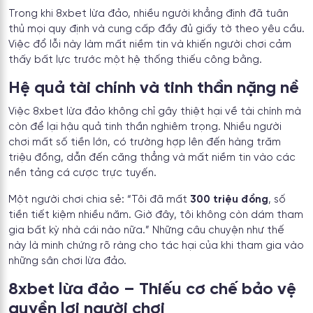
Trong khi 8xbet lừa đảo, nhiều người khẳng định đã tuân
thủ mọi quy định và cung cấp đầy đủ giấy tờ theo yêu cầu.
Việc đổ lỗi này làm mất niềm tin và khiến người chơi cảm
thấy bất lực trước một hệ thống thiếu công bằng.
Hệ quả tài chính và tinh thần nặng nề
Việc 8xbet lừa đảo không chỉ gây thiệt hại về tài chính mà
còn để lại hậu quả tinh thần nghiêm trọng. Nhiều người
chơi mất số tiền lớn, có trường hợp lên đến hàng trăm
triệu đồng, dẫn đến căng thẳng và mất niềm tin vào các
nền tảng cá cược trực tuyến.
Một người chơi chia sẻ: “Tôi đã mất
300 triệu đồng
, số
tiền tiết kiệm nhiều năm. Giờ đây, tôi không còn dám tham
gia bất kỳ nhà cái nào nữa.” Những câu chuyện như thế
này là minh chứng rõ ràng cho tác hại của khi tham gia vào
những sân chơi lừa đảo.
8xbet lừa đảo – Thiếu cơ chế bảo vệ
quyền lợi người chơi