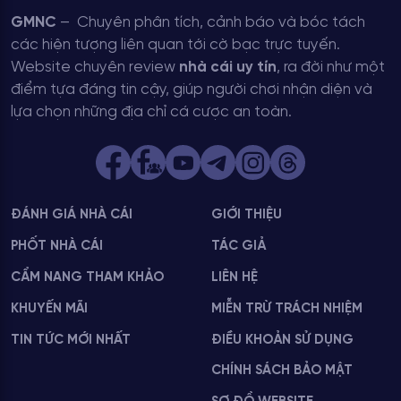
GMNC
– Chuyên phân tích, cảnh báo và bóc tách
các hiện tượng liên quan tới cờ bạc trực tuyến.
Website chuyên review
nhà cái uy tín
, ra đời như một
điểm tựa đáng tin cậy, giúp người chơi nhận diện và
lựa chọn những địa chỉ cá cược an toàn.
ĐÁNH GIÁ NHÀ CÁI
GIỚI THIỆU
PHỐT NHÀ CÁI
TÁC GIẢ
CẨM NANG THAM KHẢO
LIÊN HỆ
KHUYẾN MÃI
MIỄN TRỪ TRÁCH NHIỆM
TIN TỨC MỚI NHẤT
ĐIỀU KHOẢN SỬ DỤNG
CHÍNH SÁCH BẢO MẬT