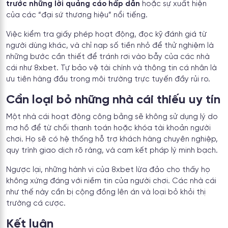
trước những lời quảng cáo hấp dẫn
hoặc sự xuất hiện
của các “đại sứ thương hiệu” nổi tiếng.
Việc kiểm tra giấy phép hoạt động, đọc kỹ đánh giá từ
người dùng khác, và chỉ nạp số tiền nhỏ để thử nghiệm là
những bước cần thiết để tránh rơi vào bẫy của các nhà
cái như 8xbet. Tự bảo vệ tài chính và thông tin cá nhân là
ưu tiên hàng đầu trong môi trường trực tuyến đầy rủi ro.
Cần loại bỏ những nhà cái thiếu uy tín
Một nhà cái hoạt động công bằng sẽ không sử dụng lý do
mơ hồ để từ chối thanh toán hoặc khóa tài khoản người
chơi. Họ sẽ có hệ thống hỗ trợ khách hàng chuyên nghiệp,
quy trình giao dịch rõ ràng, và cam kết pháp lý minh bạch.
Ngược lại, những hành vi của 8xbet lừa đảo cho thấy họ
không xứng đáng với niềm tin của người chơi. Các nhà cái
như thế này cần bị cộng đồng lên án và loại bỏ khỏi thị
trường cá cược.
Kết luận