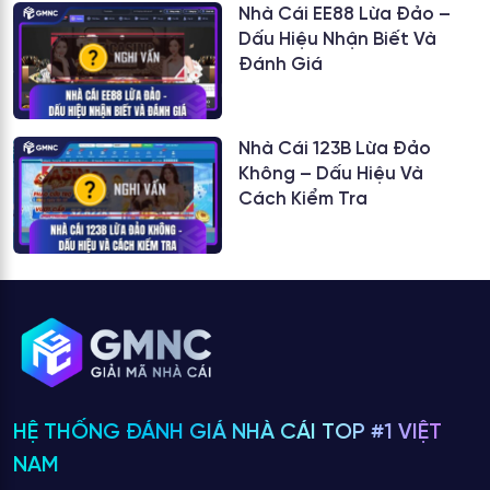
Nhà Cái EE88 Lừa Đảo –
Dấu Hiệu Nhận Biết Và
Đánh Giá
Nhà Cái 123B Lừa Đảo
Không – Dấu Hiệu Và
Cách Kiểm Tra
HỆ THỐNG ĐÁNH GIÁ NHÀ CÁI TOP #1 VIỆT
NAM