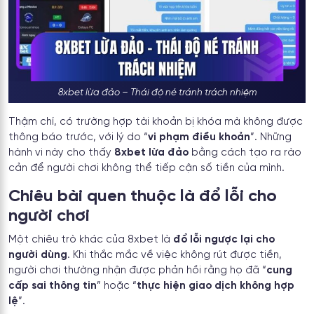
8xbet lừa đảo – Thái độ né tránh trách nhiệm
Thậm chí, có trường hợp tài khoản bị khóa mà không được
thông báo trước, với lý do “
vi phạm điều khoản
”. Những
hành vi này cho thấy
8xbet lừa đảo
bằng cách tạo ra rào
cản để người chơi không thể tiếp cận số tiền của mình.
Chiêu bài quen thuộc là đổ lỗi cho
người chơi
Một chiêu trò khác của 8xbet là
đổ lỗi ngược lại cho
người dùng
. Khi thắc mắc về việc không rút được tiền,
người chơi thường nhận được phản hồi rằng họ đã “
cung
cấp sai thông tin
” hoặc “
thực hiện giao dịch không hợp
lệ
”.