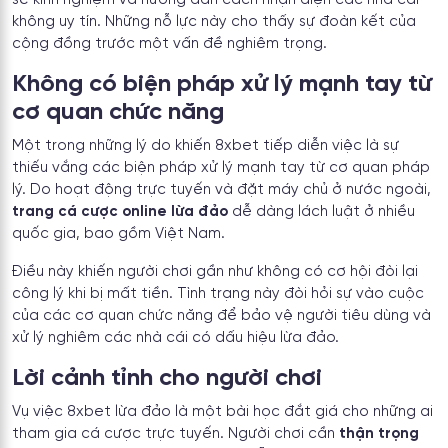
sẻ kinh nghiệm và hướng dẫn cách nhận diện các nhà cái
không uy tín. Những nỗ lực này cho thấy sự đoàn kết của
cộng đồng trước một vấn đề nghiêm trọng.
Không có biện pháp xử lý mạnh tay từ
cơ quan chức năng
Một trong những lý do khiến 8xbet tiếp diễn việc là sự
thiếu vắng các biện pháp xử lý mạnh tay từ cơ quan pháp
lý. Do hoạt động trực tuyến và đặt máy chủ ở nước ngoài,
trang cá cược online lừa đảo
dễ dàng lách luật ở nhiều
quốc gia, bao gồm Việt Nam.
Điều này khiến người chơi gần như không có cơ hội đòi lại
công lý khi bị mất tiền. Tình trạng này đòi hỏi sự vào cuộc
của các cơ quan chức năng để bảo vệ người tiêu dùng và
xử lý nghiêm các nhà cái có dấu hiệu lừa đảo.
Lời cảnh tỉnh cho người chơi
Vụ việc 8xbet lừa đảo là một bài học đắt giá cho những ai
tham gia cá cược trực tuyến. Người chơi cần
thận trọng