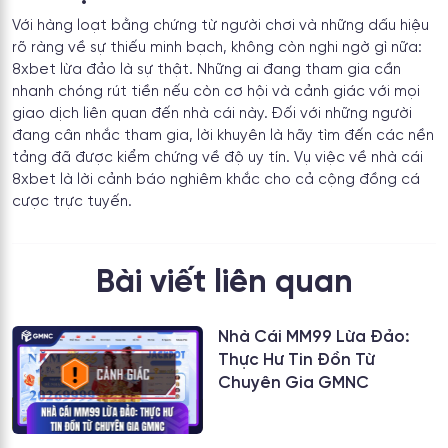
Với hàng loạt bằng chứng từ người chơi và những dấu hiệu
rõ ràng về sự thiếu minh bạch, không còn nghi ngờ gì nữa:
8xbet lừa đảo là sự thật. Những ai đang tham gia cần
nhanh chóng rút tiền nếu còn cơ hội và cảnh giác với mọi
giao dịch liên quan đến nhà cái này. Đối với những người
đang cân nhắc tham gia, lời khuyên là hãy tìm đến các nền
tảng đã được kiểm chứng về độ uy tín. Vụ việc về nhà cái
8xbet là lời cảnh báo nghiêm khắc cho cả cộng đồng cá
cược trực tuyến.
Bài viết liên quan
Nhà Cái MM99 Lừa Đảo:
Thực Hư Tin Đồn Từ
Chuyên Gia GMNC