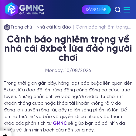
ĐĂNG NHẬP
Trang chủ
|
Nhà cái lừa đảo
|
Cảnh báo nghiêm trọng
về nhà cái 8xbet lừa đảo
Cảnh báo nghiêm trọng về
người chơi
nhà cái 8xbet lừa đảo người
chơi
Monday, 10/08/2026
Trong thời gian gần đây, hàng loạt cáo buộc liên quan đến
8xbet lừa đảo đã làm rúng động cộng đồng cá cược trực
tuyến. Những phản ánh về việc người chơi bị từ chối rút
khoản thắng cược hoặc khóa tài khoản không rõ lý do
đang lan truyền rộng rãi, gây ra làn sóng phẫn nộ lớn. Để
làm rõ thực hư và bảo vệ quyền lợi cá nhân, việc tham
khảo các phân tích từ
GMNC
sẽ giúp bạn có cái nhìn đa
chiều về tính minh bạch của nền tảng này.
→