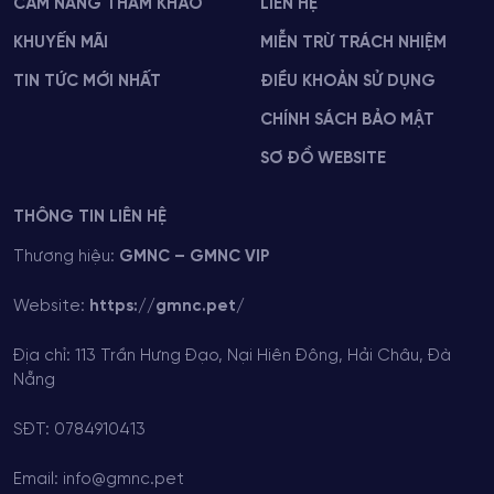
CẨM NANG THAM KHẢO
LIÊN HỆ
KHUYẾN MÃI
MIỄN TRỪ TRÁCH NHIỆM
TIN TỨC MỚI NHẤT
ĐIỀU KHOẢN SỬ DỤNG
CHÍNH SÁCH BẢO MẬT
SƠ ĐỒ WEBSITE
THÔNG TIN LIÊN HỆ
Thương hiệu:
GMNC – GMNC VIP
Website:
https://gmnc.pet/
Địa chỉ: 113 Trần Hưng Đạo, Nại Hiên Đông, Hải Châu, Đà
Nẵng
SĐT: 0784910413
Email:
info@gmnc.pet