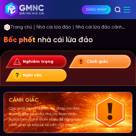
ĐĂNG NHẬP
Trang chủ
|
Nhà cái lừa đảo
|
Nhà cái lừa đảo cảnh
giác
Bốc phốt
nhà cái lừa đảo
Nghiêm trọng
Cảnh giác
Nghi vấn
CẢNH GIÁC
Cập nhật các chiêu trò, thủ đoạn lừa đảo
thường gặp từ nhiều nhà cái khác nhau.
Người chơi có thể tham khảo để nâng cao
cảnh giác và bảo vệ túi tiền của mình.