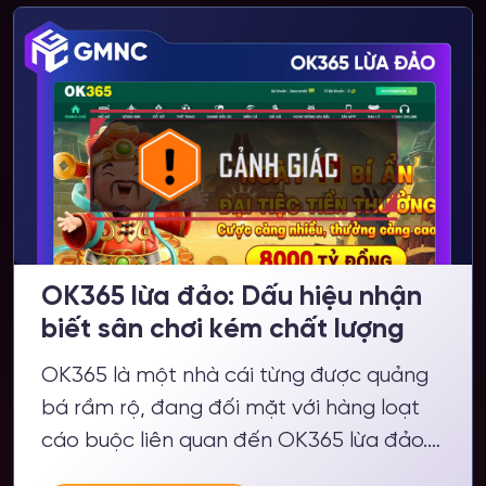
OK365 lừa đảo: Dấu hiệu nhận
biết sân chơi kém chất lượng
OK365 là một nhà cái từng được quảng
bá rầm rộ, đang đối mặt với hàng loạt
cáo buộc liên quan đến OK365 lừa đảo.
Những vấn đề này không chỉ khiến người