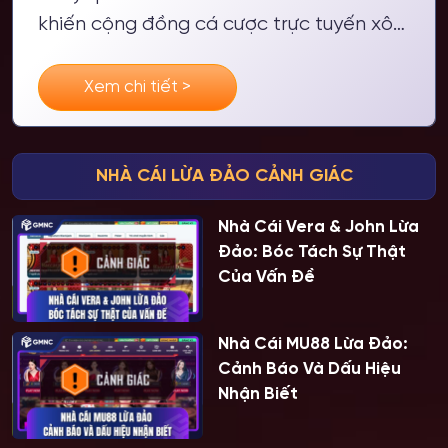
khiến cộng đồng cá cược trực tuyến xôn
xao. Nhiều người chơi lên tiếng về các
vấn đề nghiêm trọng như không rút được
Xem chi tiết >
tiền hay thái độ hỗ trợ khách hàng thiếu
trách nhiệm. Những câu chuyện này […]
NHÀ CÁI LỪA ĐẢO CẢNH GIÁC
Nhà Cái Vera & John Lừa
Đảo: Bóc Tách Sự Thật
Của Vấn Đề
Nhà Cái MU88 Lừa Đảo:
Cảnh Báo Và Dấu Hiệu
Nhận Biết