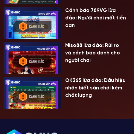
Cảnh báo 789VG lừa
đảo: Người chơi mất tiền
oan
Miso88 lừa đảo: Rủi ro
và cảnh báo dành cho
người chơi
OK365 lừa đảo: Dấu hiệu
nhận biết sân chơi kém
chất lượng