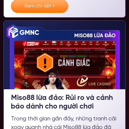
chơi mất tiền mà còn làm lung lay niềm
Xem chi tiết >
tin vào ngành công nghiệp cá cược. Hãy
cùng GMNC tìm hiểu kỹ qua […]
Miso88 lừa đảo: Rủi ro và cảnh
báo dành cho người chơi
Trong thời gian gần đây, những tranh cãi
xoay quanh nhà cái Miso88 lừa đảo đã