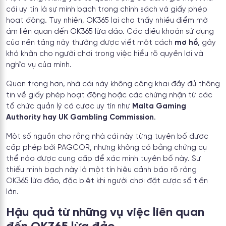
cái uy tín là sự minh bạch trong chính sách và giấy phép
hoạt động. Tuy nhiên, OK365 lại cho thấy nhiều điểm mờ
ám liên quan đến OK365 lừa đảo. Các điều khoản sử dụng
của nền tảng này thường được viết một cách
mơ hồ
, gây
khó khăn cho người chơi trong việc hiểu rõ quyền lợi và
nghĩa vụ của mình.
Quan trọng hơn, nhà cái này không công khai đầy đủ thông
tin về giấy phép hoạt động hoặc các chứng nhận từ các
tổ chức quản lý cá cược uy tín như
Malta Gaming
Authority hay UK Gambling Commission
.
Một số nguồn cho rằng nhà cái này từng tuyên bố được
cấp phép bởi PAGCOR, nhưng không có bằng chứng cụ
thể nào được cung cấp để xác minh tuyên bố này. Sự
thiếu minh bạch này là một tín hiệu cảnh báo rõ ràng
OK365 lừa đảo, đặc biệt khi người chơi đặt cược số tiền
lớn.
Hậu quả từ những vụ việc liên quan