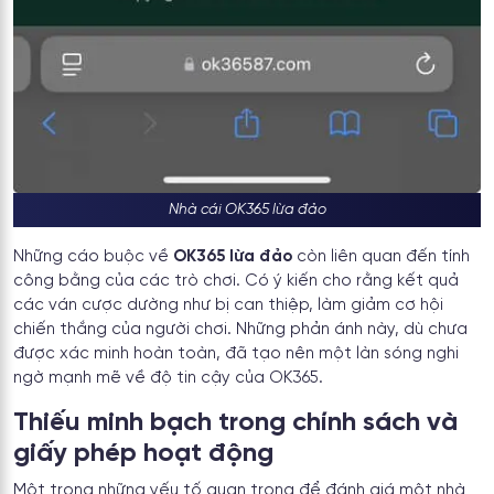
Nhà cái OK365 lừa đảo
Những cáo buộc về
OK365 lừa đảo
còn liên quan đến tính
công bằng của các trò chơi. Có ý kiến cho rằng kết quả
các ván cược dường như bị can thiệp, làm giảm cơ hội
chiến thắng của người chơi. Những phản ánh này, dù chưa
được xác minh hoàn toàn, đã tạo nên một làn sóng nghi
ngờ mạnh mẽ về độ tin cậy của OK365.
Thiếu minh bạch trong chính sách và
giấy phép hoạt động
Một trong những yếu tố quan trọng để đánh giá một nhà