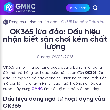
ĐĂNG NHẬP
Trang chủ
|
Nhà cái lừa đảo
|
OK365 lừa đảo: Dấu hiệu
nhận biết sân chơi kém
OK365 lừa đảo: Dấu hiệu
chất lượng
nhận biết sân chơi kém chất
lượng
Sunday, 09/08/2026
OK365 là một nhà cái từng được quảng bá rầm rộ, đang
đối mặt với hàng loạt cáo buộc liên quan đến
OK365 lừa
đảo
. Những vấn đề này không chỉ khiến người chơi mất tiền
mà còn làm lung lay niềm tin vào ngành công nghiệp cá
cược. Hãy cùng
GMNC
tìm hiểu kỹ qua bài viết sau đây.
Dấu hiệu đáng ngờ từ hoạt động của
OK365