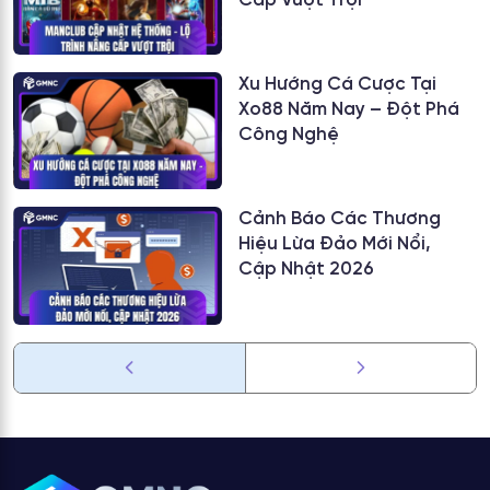
Xu Hướng Cá Cược Tại
Xo88 Năm Nay – Đột Phá
Công Nghệ
Cảnh Báo Các Thương
Hiệu Lừa Đảo Mới Nổi,
Cập Nhật 2026