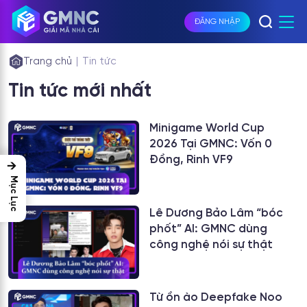
ĐĂNG NHẬP
Trang chủ
|
Tin tức
Tin tức mới nhất
Minigame World Cup
2026 Tại GMNC: Vốn 0
Đồng, Rinh VF9
→
Mục Lục
Lê Dương Bảo Lâm “bóc
phốt” AI: GMNC dùng
công nghệ nói sự thật
Từ ồn ào Deepfake Noo