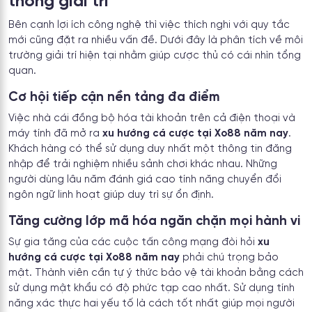
thống giải trí
Bên cạnh lợi ích công nghệ thì việc thích nghi với quy tắc
mới cũng đặt ra nhiều vấn đề. Dưới đây là phân tích về môi
trường giải trí hiện tại nhằm giúp cược thủ có cái nhìn tổng
quan.
Cơ hội tiếp cận nền tảng đa điểm
Việc nhà cái đồng bộ hóa tài khoản trên cả điện thoại và
máy tính đã mở ra
xu hướng cá cược tại Xo88 năm nay
.
Khách hàng có thể sử dụng duy nhất một thông tin đăng
nhập để trải nghiệm nhiều sảnh chơi khác nhau. Những
người dùng lâu năm đánh giá cao tính năng chuyển đổi
ngôn ngữ linh hoạt giúp duy trì sự ổn định.
Tăng cường lớp mã hóa ngăn chặn mọi hành vi
Sự gia tăng của các cuộc tấn công mạng đòi hỏi
xu
hướng cá cược tại Xo88 năm nay
phải chú trọng bảo
mật. Thành viên cần tự ý thức bảo vệ tài khoản bằng cách
sử dụng mật khẩu có độ phức tạp cao nhất. Sử dụng tính
năng xác thực hai yếu tố là cách tốt nhất giúp mọi người