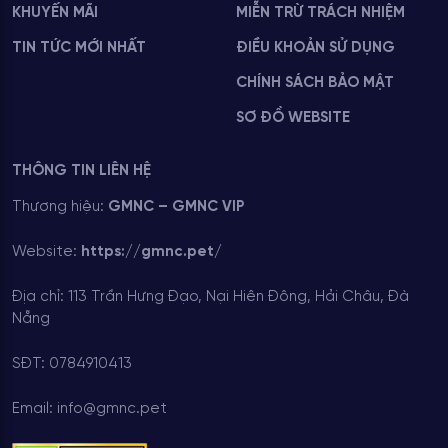
KHUYẾN MÃI
MIỄN TRỪ TRÁCH NHIỆM
TIN TỨC MỚI NHẤT
ĐIỀU KHOẢN SỬ DỤNG
CHÍNH SÁCH BẢO MẬT
SƠ ĐỒ WEBSITE
THÔNG TIN LIÊN HỆ
Thương hiệu:
GMNC – GMNC VIP
Website:
https://gmnc.pet/
Địa chỉ: 113 Trần Hưng Đạo, Nại Hiên Đông, Hải Châu, Đà
Nẵng
SĐT: 0784910413
Email:
info@gmnc.pet