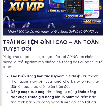
Nhận 1.500 Xu Vip mỗi ngày tại GioVang, GMNC và GMNCkeo
TRÁI NGHIỆM ĐỈNH CAO – AN TOÀN
TUYỆT ĐỐI
Minigame được tích hợp trực tiếp tại GMNCkeo nhằm
mang lại trải nghiệm mô phỏng hệ thống đặt cược thực tế
100%:
Kèo biến động liên tục (Dynamic Odds):
Thử thách
nhãn quan nhạy bén của người chơi khi tỷ lệ kèo thay
đổi liên tục theo diễn biến trận đấu.
Đóng cược tự động:
Hệ thống tự động
khóa cổng
đặt cược trước giờ bóng lăn 15 phút
để đảm bảo
tính minh bạch và công bằng tuyệt đối cho tất cả