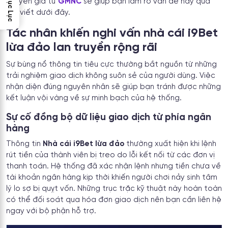
Mục Lục
chuyên gia từ
GMNC
sẽ giúp bạn làm rõ vấn đề này qua
bài viết dưới đây.
Tác nhân khiến nghi vấn
nhà cái i9Bet
lừa đảo
lan truyền rộng rãi
Sự bùng nổ thông tin tiêu cực thường bắt nguồn từ những
trải nghiệm giao dịch không suôn sẻ của người dùng. Việc
nhận diện đúng nguyên nhân sẽ giúp bạn tránh được những
kết luận vội vàng về sự minh bạch của hệ thống.
Sự cố đồng bộ dữ liệu giao dịch từ phía ngân
hàng
Thông tin
Nhà cái i9Bet lừa đảo
thường xuất hiện khi lệnh
rút tiền của thành viên bị treo do lỗi kết nối từ các đơn vị
thanh toán. Hệ thống đã xác nhận lệnh nhưng tiền chưa về
tài khoản ngân hàng kịp thời khiến người chơi nảy sinh tâm
lý lo sợ bị quỵt vốn. Những trục trặc kỹ thuật này hoàn toàn
có thể đối soát qua hóa đơn giao dịch nên bạn cần liên hệ
ngay với bộ phận hỗ trợ.