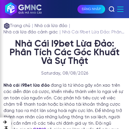
ĐĂNG NHẬP
Trang chủ
|
Nhà cái lừa đảo
|
Nhà cái lừa đảo cảnh giác
|
Nhà Cái I9bet Lừa Đảo: Phân
Tích Các Góc Khuất Và Sự
Nhà Cái I9bet Lừa Đảo:
Thật
Phân Tích Các Góc Khuất
Và Sự Thật
Saturday, 08/08/2026
Nhà cái i9Bet lừa đảo
đang là từ khóa gây xôn xao trên
các diễn đàn cá cược, khiến nhiều thành viên lo ngại về sự
an toàn của nguồn vốn. Các phản hồi tiêu cực về việc
chậm trễ thanh toán hoặc bị khóa tài khoản thắng cược
đang tạo ra một làn sóng hoài nghi cực lớn. Để không trở
thành nạn nhân của những luồng thông tin sai lệch, người
→
chơi cần nắm rõ các tiêu chí đánh giá uy tín. Đội ngũ