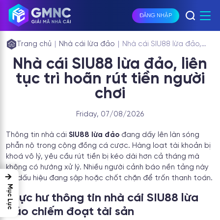
ĐĂNG NHẬP
Trang chủ
|
Nhà cái lừa đảo
|
Nhà cái SIU88 lừa đảo,
liên tục trì hoãn rút tiền
Nhà cái SIU88 lừa đảo, liên
người chơi
tục trì hoãn rút tiền người
chơi
Friday, 07/08/2026
Thông tin nhà cái
SIU88 lừa đảo
đang dấy lên làn sóng
phẫn nộ trong cộng đồng cá cược. Hàng loạt tài khoản bị
khoá vô lý, yêu cầu rút tiền bị kéo dài hơn cả tháng mà
không có hướng xử lý. Nhiều người cảnh báo nền tảng này
→
có dấu hiệu đang sập hoặc chốt chặn để trốn thanh toán.
Mục Lục
Thực hư thông tin nhà cái SIU88 lừa
đảo chiếm đoạt tài sản