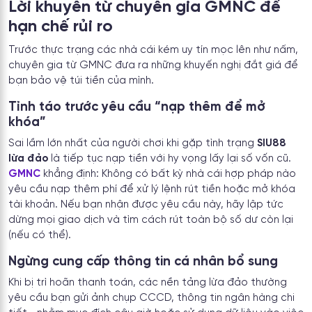
Lời khuyên từ chuyên gia GMNC để
hạn chế rủi ro
Trước thực trạng các nhà cái kém uy tín mọc lên như nấm,
chuyên gia từ GMNC đưa ra những khuyến nghị đắt giá để
bạn bảo vệ túi tiền của mình.
Tỉnh táo trước yêu cầu “nạp thêm để mở
khóa”
Sai lầm lớn nhất của người chơi khi gặp tình trạng
SIU88
lừa đảo
là tiếp tục nạp tiền với hy vọng lấy lại số vốn cũ.
GMNC
khẳng định: Không có bất kỳ nhà cái hợp pháp nào
yêu cầu nạp thêm phí để xử lý lệnh rút tiền hoặc mở khóa
tài khoản. Nếu bạn nhận được yêu cầu này, hãy lập tức
dừng mọi giao dịch và tìm cách rút toàn bộ số dư còn lại
(nếu có thể).
Ngừng cung cấp thông tin cá nhân bổ sung
Khi bị trì hoãn thanh toán, các nền tảng lừa đảo thường
yêu cầu bạn gửi ảnh chụp CCCD, thông tin ngân hàng chi