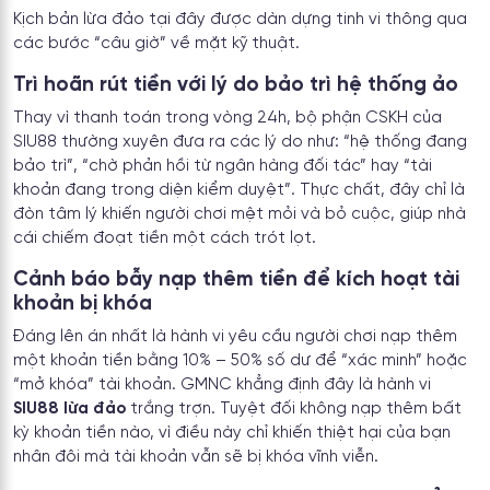
Kịch bản lừa đảo tại đây được dàn dựng tinh vi thông qua
các bước “câu giờ” về mặt kỹ thuật.
Trì hoãn rút tiền với lý do bảo trì hệ thống ảo
Thay vì thanh toán trong vòng 24h, bộ phận CSKH của
SIU88 thường xuyên đưa ra các lý do như: “hệ thống đang
bảo trì”, “chờ phản hồi từ ngân hàng đối tác” hay “tài
khoản đang trong diện kiểm duyệt”. Thực chất, đây chỉ là
đòn tâm lý khiến người chơi mệt mỏi và bỏ cuộc, giúp nhà
cái chiếm đoạt tiền một cách trót lọt.
Cảnh báo bẫy nạp thêm tiền để kích hoạt tài
khoản bị khóa
Đáng lên án nhất là hành vi yêu cầu người chơi nạp thêm
một khoản tiền bằng 10% – 50% số dư để “xác minh” hoặc
“mở khóa” tài khoản. GMNC khẳng định đây là hành vi
SIU88 lừa đảo
trắng trợn. Tuyệt đối không nạp thêm bất
kỳ khoản tiền nào, vì điều này chỉ khiến thiệt hại của bạn
nhân đôi mà tài khoản vẫn sẽ bị khóa vĩnh viễn.