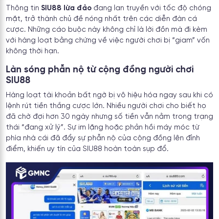
Thông tin
SIU88 lừa đảo
đang lan truyền với tốc độ chóng
mặt, trở thành chủ đề nóng nhất trên các diễn đàn cá
cược. Những cáo buộc này không chỉ là lời đồn mà đi kèm
với hàng loạt bằng chứng về việc người chơi bị “giam” vốn
không thời hạn.
Làn sóng phẫn nộ từ cộng đồng người chơi
SIU88
Hàng loạt tài khoản bất ngờ bị vô hiệu hóa ngay sau khi có
lệnh rút tiền thắng cược lớn. Nhiều người chơi cho biết họ
đã chờ đợi hơn 30 ngày nhưng số tiền vẫn nằm trong trạng
thái “đang xử lý”. Sự im lặng hoặc phản hồi máy móc từ
phía nhà cái đã đẩy sự phẫn nộ của cộng đồng lên đỉnh
điểm, khiến uy tín của SIU88 hoàn toàn sụp đổ.