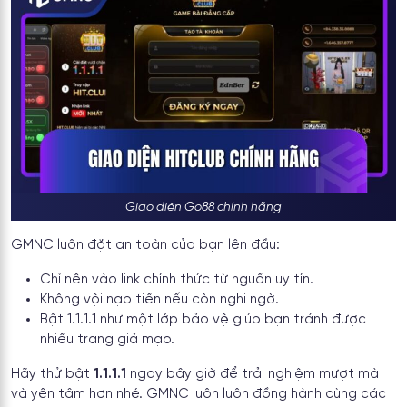
Giao diện Go88 chính hãng
GMNC luôn đặt an toàn của bạn lên đầu:
Chỉ nên vào link chính thức từ nguồn uy tín.
Không vội nạp tiền nếu còn nghi ngờ.
Bật 1.1.1.1 như một lớp bảo vệ giúp bạn tránh được
nhiều trang giả mạo.
Hãy thử bật
1.1.1.1
ngay bây giờ để trải nghiệm mượt mà
và yên tâm hơn nhé. GMNC luôn luôn đồng hành cùng các