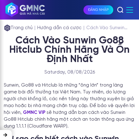
ĐĂNG NHẬP
Trang chủ
|
Hướng dẫn cá cược
|
Cách Vào Sunwin
Go88 Hitclub Chính
Cách Vào Sunwin Go88
Hãng Và Ổn Định Nhất
Hitclub Chính Hãng Và Ổn
Định Nhất
Saturday, 08/08/2026
Sunwin, Go88 và Hitclub là những “ông lớn” trong làng
game bài đổi thưởng tại Việt Nam. Tuy nhiên, do lượng
người chơi khổng lồ, các nền tảng này thường xuyên bị giả
mạo hoặc bị nhà mạng chặn truy cập. Để bảo vệ quyền lợi
hội viên,
GMNC VIP
sẽ hướng dẫn bạn cách vào Sunwin
Go88 Hitclub chính hãng một cách an toàn thông qua ứng
dụng 1.1.1.1 (Cloudflare WARP).
→
Tại sao cần biết cách vào Sunwin