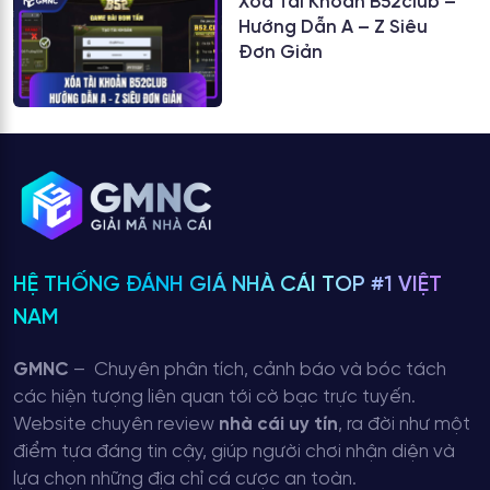
Xóa Tài Khoản B52club –
Hướng Dẫn A – Z Siêu
Đơn Giản
HỆ THỐNG ĐÁNH GIÁ NHÀ CÁI TOP #1 VIỆT
NAM
GMNC
– Chuyên phân tích, cảnh báo và bóc tách
các hiện tượng liên quan tới cờ bạc trực tuyến.
Website chuyên review
nhà cái uy tín
, ra đời như một
điểm tựa đáng tin cậy, giúp người chơi nhận diện và
lựa chọn những địa chỉ cá cược an toàn.