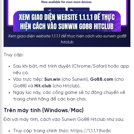
Xem giao diện website 1.1.1.1 để thực hiện cách vào sunwin go88
hitclub
Truy cập:
Sau khi bật, mở trình duyệt (Chrome/Safari) hoặc app
nếu có.
Vào trực tiếp:
Sun.win
(cho Sunwin),
Go88.com
(cho
Go88) và
Hit.club
(cho Hitclub).
Ngay lúc này, các cổng game sẽ tự động chuyển về
trang chính hãng để các bạn chơi.
Trên máy tính (Windows/Mac)
Đới với máy tính, cách vào Sunwin Go88 Hitclub như sau:
Truy cập trang chính thức: https://1.1.1.1 (hoặc