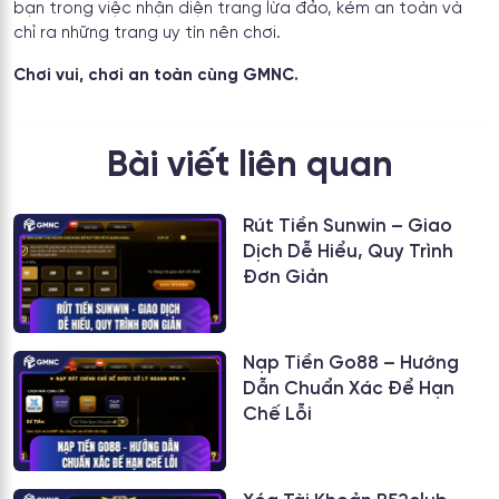
bạn trong việc nhận diện trang lừa đảo, kém an toàn và
chỉ ra những trang uy tín nên chơi.
Chơi vui, chơi an toàn cùng GMNC.
Bài viết liên quan
Rút Tiền Sunwin – Giao
Dịch Dễ Hiểu, Quy Trình
Đơn Giản
Nạp Tiền Go88 – Hướng
Dẫn Chuẩn Xác Để Hạn
Chế Lỗi