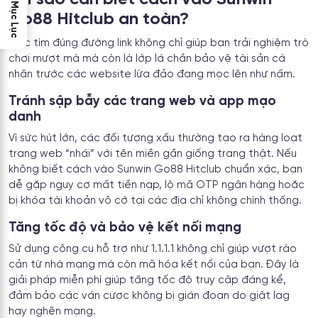
Mục Lục
Go88 Hitclub an toàn?
Việc tìm đúng đường link không chỉ giúp bạn trải nghiệm trò
chơi mượt mà mà còn là lớp lá chắn bảo vệ tài sản cá
nhân trước các website lừa đảo đang mọc lên như nấm.
Tránh sập bẫy các trang web và app mạo
danh
Vì sức hút lớn, các đối tượng xấu thường tạo ra hàng loạt
trang web “nhái” với tên miền gần giống trang thật. Nếu
không biết cách vào Sunwin Go88 Hitclub chuẩn xác, bạn
dễ gặp nguy cơ mất tiền nạp, lộ mã OTP ngân hàng hoặc
bị khóa tài khoản vô cớ tại các địa chỉ không chính thống.
Tăng tốc độ và bảo vệ kết nối mạng
Sử dụng công cụ hỗ trợ như 1.1.1.1 không chỉ giúp vượt rào
cản từ nhà mạng mà còn mã hóa kết nối của bạn. Đây là
giải pháp miễn phí giúp tăng tốc độ truy cập đáng kể,
đảm bảo các ván cược không bị gián đoạn do giật lag
hay nghẽn mạng.