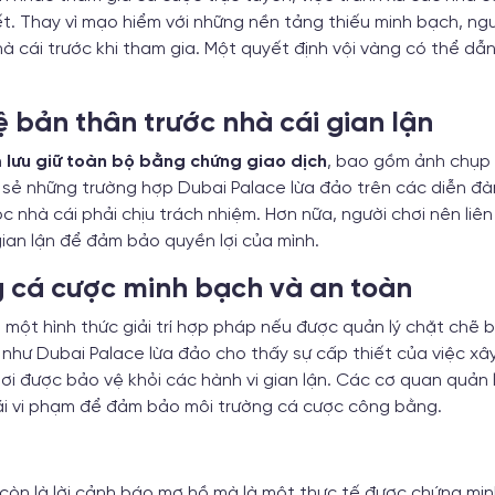
ết. Thay vì mạo hiểm với những nền tảng thiếu minh bạch, ngư
hà cái trước khi tham gia. Một quyết định vội vàng có thể dẫ
 bản thân trước nhà cái gian lận
n
lưu giữ toàn bộ bằng chứng giao dịch
, bao gồm ảnh chụp m
hia sẻ những trường hợp Dubai Palace lừa đảo trên các diễn đ
 nhà cái phải chịu trách nhiệm. Hơn nữa, người chơi nên liê
ian lận để đảm bảo quyền lợi của mình.
 cá cược minh bạch và an toàn
 một hình thức giải trí hợp pháp nếu được quản lý chặt chẽ 
như Dubai Palace lừa đảo cho thấy sự cấp thiết của việc xâ
hơi được bảo vệ khỏi các hành vi gian lận. Các cơ quan quản
ái vi phạm để đảm bảo môi trường cá cược công bằng.
còn là lời cảnh báo mơ hồ mà là một thực tế được chứng mi