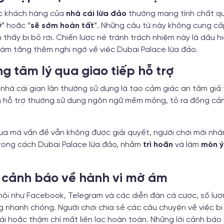
óc khách hàng của
nhà cái lừa đảo
thường mang tính chất qua
ý
” hoặc “
sẽ sớm hoàn tất
”. Những câu từ này không cung cấp 
 thấy bị bỏ rơi. Chiến lược né tránh trách nhiệm này là dấu h
làm tăng thêm nghi ngờ về việc Dubai Palace lừa đảo.
ng tâm lý qua giao tiếp hỗ trợ
 nhà cái gian lận thường sử dụng là tạo cảm giác an tâm gi
n hỗ trợ thường sử dụng ngôn ngữ mềm mỏng, tỏ ra đồng cảm
i qua mà vấn đề vẫn không được giải quyết, người chơi mới nhậ
trong cách Dubai Palace lừa đảo, nhằm
trì hoãn
và làm
mòn ý 
cảnh báo về hành vi mờ ám
ội như Facebook, Telegram và các diễn đàn cá cược, số lượn
 nhanh chóng. Người chơi chia sẻ các câu chuyện về việc bị t
i hoặc thậm chí mất liên lạc hoàn toàn. Những lời cảnh báo