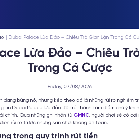
ảo
|
Dubai Palace Lừa Đảo – Chiêu Trò Gian Lận Trong Cá C
ace Lừa Đảo – Chiêu Tr
Trong Cá Cược
Friday, 07/08/2026
n đang bùng nổ, nhưng kéo theo đó là những rủi ro nghiêm t
g tin Dubai Palace lừa đảo đã trở thành tâm điểm chú ý khi n
tài chính. Qua những ghi nhận từ
GMNC
, người chơi sẽ có cá
iện rủi ro trước những sân chơi không an toàn.
ng trong quy trình rút tiền