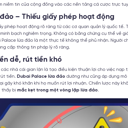
ảm niềm tin của cộng đồng vào các nền tảng cá cược trực tu
 đảo – Thiếu giấy phép hoạt động
iấy phép hoạt động rõ ràng từ các cơ quan quản lý quốc tế. T
ếu minh bạch nghiêm trọng. Không có bằng chứng cụ thể về g
 Palace lừa đảo là một thực tế không thể phủ nhận. Người ch
ng cấp thông tin pháp lý rõ ràng.
ền dễ, rút tiền khó
các nhà cái gian lận là tạo điều kiện thuận lợi cho việc nạp 
út tiền.
Dubai Palace lừa đảo
dường như cũng áp dụng mô h
lại gây khó khăn khi họ muốn rút lợi nhuận. Chiến lược này khô
 thấy bị
mắc kẹt trong một vòng lặp lừa đảo
.