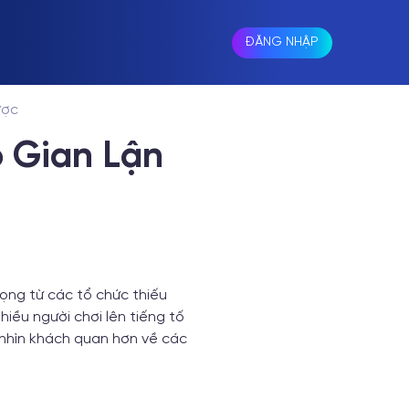
ĐĂNG NHẬP
ược
ò Gian Lận
rọng từ các tổ chức thiếu
hiều người chơi lên tiếng tố
i nhìn khách quan hơn về các