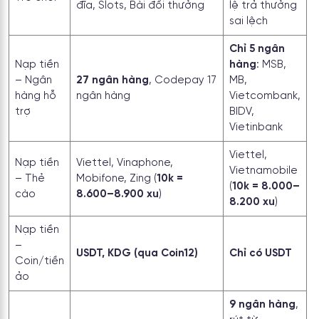
đĩa, Slots, Bài đổi thưởng
lệ trả thưởng
sai lệch
Chỉ 5 ngân
Nạp tiền
hàng
: MSB,
– Ngân
27 ngân hàng
, Codepay 17
MB,
hàng hỗ
ngân hàng
Vietcombank,
trợ
BIDV,
Vietinbank
Viettel,
Nạp tiền
Viettel, Vinaphone,
Vietnamobile
– Thẻ
Mobifone, Zing (
10k =
(
10k = 8.000–
cào
8.600–8.900 xu
)
8.200 xu
)
Nạp tiền
–
USDT, KDG (qua Coin12)
Chỉ có USDT
Coin/tiền
ảo
9 ngân hàng
,