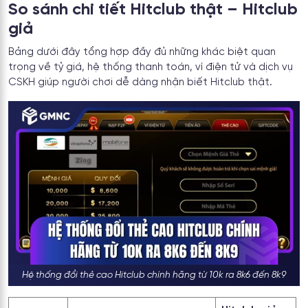
So sánh chi tiết Hitclub thật – Hitclub
giả
Bảng dưới đây tổng hợp đầy đủ những khác biệt quan
trọng về tỷ giá, hệ thống thanh toán, ví điện tử và dịch vụ
CSKH giúp người chơi dễ dàng nhận biết Hitclub thật.
Hệ thống đổi thẻ cao Hitclub chính hãng từ 10k ra 8k6 đến 8k9