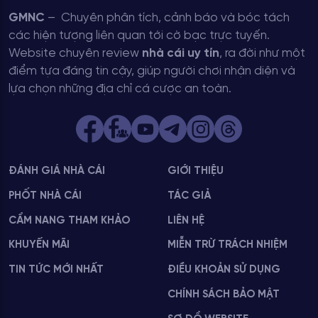
GMNC
– Chuyên phân tích, cảnh báo và bóc tách
các hiện tượng liên quan tới cờ bạc trực tuyến.
Website chuyên review
nhà cái uy tín
, ra đời như một
điểm tựa đáng tin cậy, giúp người chơi nhận diện và
lựa chọn những địa chỉ cá cược an toàn.
ĐÁNH GIÁ NHÀ CÁI
GIỚI THIỆU
PHỐT NHÀ CÁI
TÁC GIẢ
CẨM NANG THAM KHẢO
LIÊN HỆ
KHUYẾN MÃI
MIỄN TRỪ TRÁCH NHIỆM
TIN TỨC MỚI NHẤT
ĐIỀU KHOẢN SỬ DỤNG
CHÍNH SÁCH BẢO MẬT