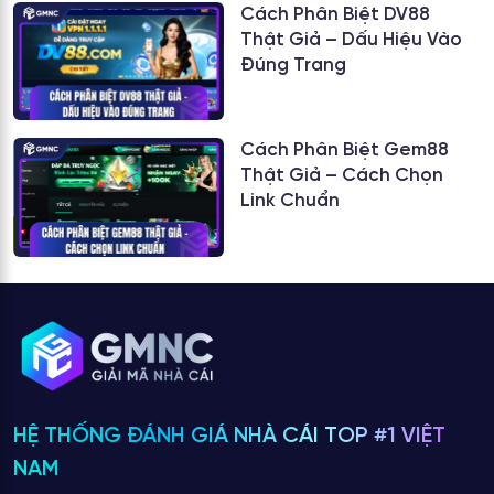
Cách Phân Biệt DV88
Thật Giả – Dấu Hiệu Vào
Đúng Trang
Cách Phân Biệt Gem88
Thật Giả – Cách Chọn
Link Chuẩn
HỆ THỐNG ĐÁNH GIÁ NHÀ CÁI TOP #1 VIỆT
NAM