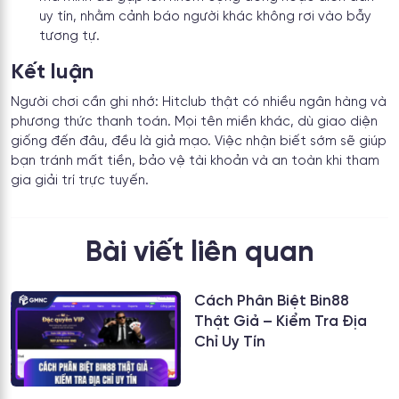
uy tín, nhằm cảnh báo người khác không rơi vào bẫy
tương tự.
Kết luận
Người chơi cần ghi nhớ: Hitclub thật có nhiều ngân hàng và
phương thức thanh toán. Mọi tên miền khác, dù giao diện
giống đến đâu, đều là giả mạo. Việc nhận biết sớm sẽ giúp
bạn tránh mất tiền, bảo vệ tài khoản và an toàn khi tham
gia giải trí trực tuyến.
Bài viết liên quan
Cách Phân Biệt Bin88
Thật Giả – Kiểm Tra Địa
Chỉ Uy Tín