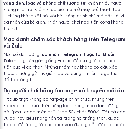
vàng đen, logo và phông chữ tương tự
, khiến nhiều người
không nhận ra. Điểm khác biệt nằm ở máy chủ thanh toán
– chúng không kết nối với hệ thống chính chủ mà dẫn tới ví
cá nhân của kẻ gian, khiến người chơi nạp tiền xong không
thể rút.
Mạo danh chăm sóc khách hàng trên Telegram
và Zalo
Một số đối tượng
lập nhóm Telegram hoặc tài khoản
Zalo
mang tên gần giống Hitclub để dụ người chơi nạp
tiền qua ví cá nhân. Những nhóm này không có dấu xác
thực, thường gửi link giả mạo và dùng hình ảnh logo thật
để tạo lòng tin.
Dụ người chơi bằng fanpage và khuyến mãi ảo
Hitclub thật không có fanpage chính thức, nhưng trên
Facebook lại xuất hiện hàng loạt trang mạo danh đăng
bài “phát code miễn phí”, “nạp 50k nhận 500k”. Tất cả các
ưu đãi này đều không tồn tại trong hệ thống thật, được
tạo ra để lừa người chơi click vào đường dẫn độc hại hoặc