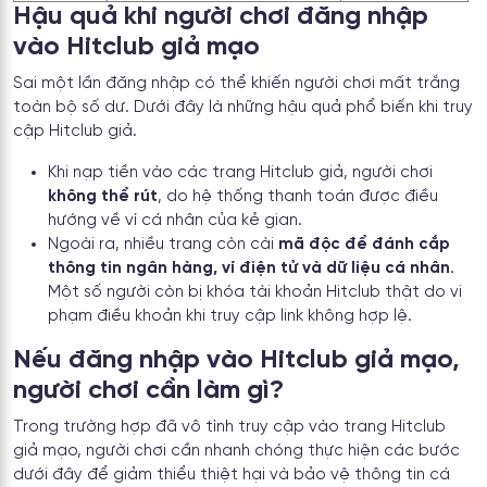
Hậu quả khi người chơi đăng nhập
vào Hitclub giả mạo
Sai một lần đăng nhập có thể khiến người chơi mất trắng
toàn bộ số dư. Dưới đây là những hậu quả phổ biến khi truy
cập Hitclub giả.
Khi nạp tiền vào các trang Hitclub giả, người chơi
không thể rút
, do hệ thống thanh toán được điều
hướng về ví cá nhân của kẻ gian.
Ngoài ra, nhiều trang còn cài
mã độc để đánh cắp
thông tin ngân hàng, ví điện tử và dữ liệu cá nhân
.
Một số người còn bị khóa tài khoản Hitclub thật do vi
phạm điều khoản khi truy cập link không hợp lệ.
Nếu đăng nhập vào Hitclub giả mạo,
người chơi cần làm gì?
Trong trường hợp đã vô tình truy cập vào trang Hitclub
giả mạo, người chơi cần nhanh chóng thực hiện các bước
dưới đây để giảm thiểu thiệt hại và bảo vệ thông tin cá