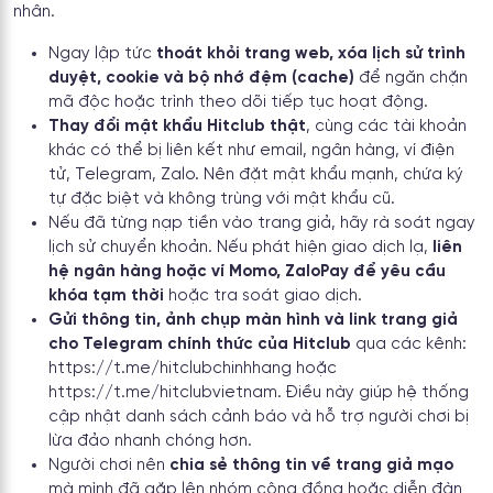
nhân.
Ngay lập tức
thoát khỏi trang web, xóa lịch sử trình
duyệt, cookie và bộ nhớ đệm (cache)
để ngăn chặn
mã độc hoặc trình theo dõi tiếp tục hoạt động.
Thay đổi mật khẩu Hitclub thật
, cùng các tài khoản
khác có thể bị liên kết như email, ngân hàng, ví điện
tử, Telegram, Zalo. Nên đặt mật khẩu mạnh, chứa ký
tự đặc biệt và không trùng với mật khẩu cũ.
Nếu đã từng nạp tiền vào trang giả, hãy rà soát ngay
lịch sử chuyển khoản. Nếu phát hiện giao dịch lạ,
liên
hệ ngân hàng hoặc ví Momo, ZaloPay để yêu cầu
khóa tạm thời
hoặc tra soát giao dịch.
Gửi thông tin, ảnh chụp màn hình và link trang giả
cho Telegram chính thức của Hitclub
qua các kênh:
https://t.me/hitclubchinhhang hoặc
https://t.me/hitclubvietnam. Điều này giúp hệ thống
cập nhật danh sách cảnh báo và hỗ trợ người chơi bị
lừa đảo nhanh chóng hơn.
Người chơi nên
chia sẻ thông tin về trang giả mạo
mà mình đã gặp lên nhóm cộng đồng hoặc diễn đàn