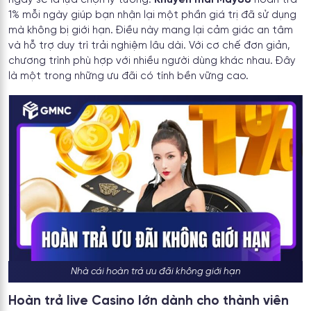
ngày sẽ là lựa chọn lý tưởng.
Khuyến mãi May88
hoàn trả
1% mỗi ngày giúp bạn nhận lại một phần giá trị đã sử dụng
mà không bị giới hạn. Điều này mang lại cảm giác an tâm
và hỗ trợ duy trì trải nghiệm lâu dài. Với cơ chế đơn giản,
chương trình phù hợp với nhiều người dùng khác nhau. Đây
là một trong những ưu đãi có tính bền vững cao.
Nhà cái hoàn trả ưu đãi không giới hạn
Hoàn trả live Casino lớn dành cho thành viên