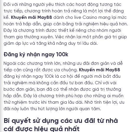
Đối với những người yêu thích các hoạt động tương tác
trực tiếp, chương trình hoàn trả riêng là một lợi thế đáng
kể.
Khuyến mãi May88
dành cho live Casino mang lại mức
hoàn trả hấp dẫn, giúp cân bằng trải nghiệm hiệu quả hơn.
Đây là chương trình được thiết kế riêng cho nhóm người
tham gia thường xuyên. Việc nhận lại một phần giá trị giúp
giảm áp lực và tăng khả năng duy trì lâu dài.
Đăng ký nhận ngay 100k
Ngoài các chương trình lớn, những ưu đãi đơn giản và dễ
tiếp cận cũng rất được ưa chuộng.
Khuyến mãi May88
đăng ký nhận ngay 100k là cơ hội để người mới bắt đầu
trải nghiệm mà không cần đầu tư ban đầu. Chỉ với vài
bước đơn giản, bạn đã có thể nhận được giá trị thưởng
hấp dẫn. Đây là chương trình phù hợp cho những ai muốn
thử nghiệm trước khi tham gia lâu dài. Nhờ tính tiện lợi, ưu
đãi này luôn thu hút lượng lớn người quan tâm.
Bí quyết sử dụng các ưu đãi từ nhà
cái được hiệu quả nhất