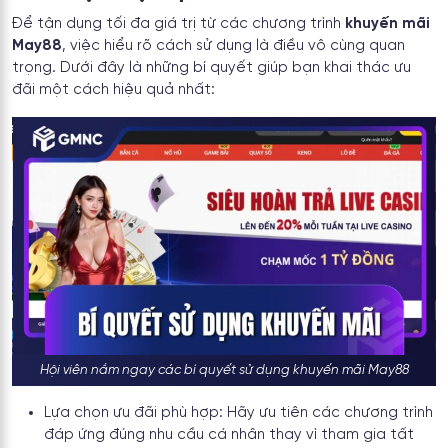
Để tận dụng tối đa giá trị từ các chương trình
khuyến mãi
May88
, việc hiểu rõ cách sử dụng là điều vô cùng quan
trọng. Dưới đây là những bí quyết giúp bạn khai thác ưu
đãi một cách hiệu quả nhất:
Hội viên nắm ngay các bí quyết sử dụng khuyến mãi May88
Lựa chọn ưu đãi phù hợp: Hãy ưu tiên các chương trình
đáp ứng đúng nhu cầu cá nhân thay vì tham gia tất