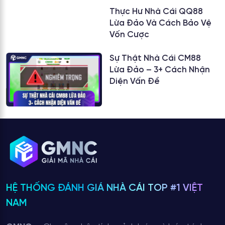
Thực Hư Nhà Cái QQ88
Lừa Đảo Và Cách Bảo Vệ
Vốn Cược
Sự Thật Nhà Cái CM88
Lừa Đảo – 3+ Cách Nhận
Diện Vấn Đề
HỆ THỐNG ĐÁNH GIÁ NHÀ CÁI TOP #1 VIỆT
NAM