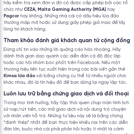
hãy kiểm tra xem đơn vị đó có được cấp phép bởi các tổ
chức như
CEZA, Malta Gaming Authority (MGA)
hay
Pagcor
hay không. Những nhà cái có dấu hiệu lừa đảo
thường mập mờ hoặc sử dụng giấy phép giả mạo để lấy
lòng tin khách hàng.
Tham khảo đánh giá khách quan từ cộng đồng
Đừng chỉ tin vào những lời quảng cáo hào nhoáng. Hãy
dành thời gian dạo quanh các diễn đàn cá độ độc lập
hoặc các hội nhóm bóc phốt trên Facebook. Nếu một
thương hiệu liên tục xuất hiện trong các bài viết gắn thẻ
Kimsa lừa đảo
với bằng chứng cụ thể từ nhiều người chơi
khác nhau, đó là tín hiệu đỏ để bạn dừng lại ngay lập tức.
Luôn lưu trữ bằng chứng giao dịch và đối thoại
Trong mọi tình huống, hãy tập thói quen chụp màn hình lịch
sử nạp/rút tiền, các mã giao dịch và nội dung trò chuyện
với nhân viên hỗ trợ. Những tư liệu này sẽ là bằng chứng
“đanh thép” nhất để bạn thực hiện khiếu nại trên các diễn
đàn lớn, buộc nhà cái phải phản hồi hoặc ít nhất là cảnh