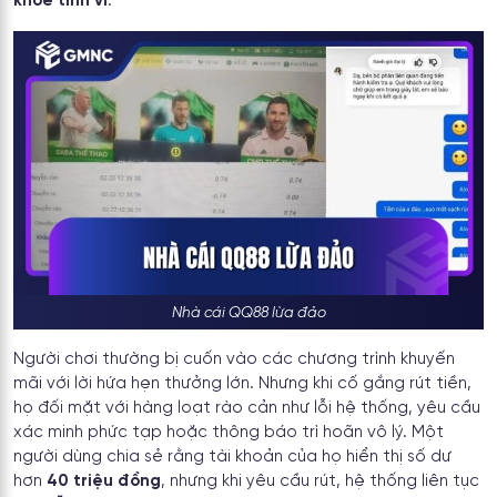
khóe tinh vi
.
Nhà cái QQ88 lừa đảo
Người chơi thường bị cuốn vào các chương trình khuyến
mãi với lời hứa hẹn thưởng lớn. Nhưng khi cố gắng rút tiền,
họ đối mặt với hàng loạt rào cản như lỗi hệ thống, yêu cầu
xác minh phức tạp hoặc thông báo trì hoãn vô lý. Một
người dùng chia sẻ rằng tài khoản của họ hiển thị số dư
hơn
40 triệu đồng
, nhưng khi yêu cầu rút, hệ thống liên tục