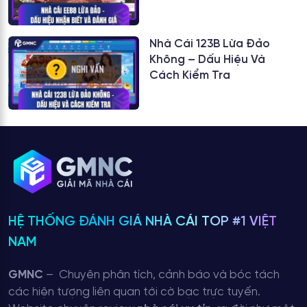
Nhà Cái 123B Lừa Đảo
Không – Dấu Hiệu Và
Cách Kiểm Tra
HỆ THỐNG ĐÁNH GIÁ NHÀ CÁI TOP #1 VIỆT
NAM
GMNC
– Chuyên phân tích, cảnh báo và bóc tách
các hiện tượng liên quan tới cờ bạc trực tuyến.