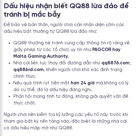
Dấu hiệu nhận biết QQ88 lừa đảo để
tránh bị mắc bẫy
Để bảo vệ bản thân, người chơi cần nhận diện sớm các
dấu hiệu bất thường từ QQ88 lừa đảo như:
QQ88 thường né tránh cung cấp thông tin rõ ràng về
giấy phép từ các tổ chức uy tín như
PAGCOR hay
Malta Gaming Authority
.
Nhà cái liên tục thay đổi đường dẫn như
qq8876.com
,
qq88bid.com
, khiến người chơi khó xác định trang
chính thức.
Nếu quá trình rút tiền mất
hơn 24 giờ
mà không có lý
do cụ thể, đó là dấu hiệu đáng nghi.
Phản hồi mang tính tự động, không giải quyết vấn đề
thực chất.
Người chơi nên kiểm tra kỹ lưỡng các yếu tố này trước khi
tham gia bất kỳ nền tảng nào, đặc biệt là những nhà cái
có dấu hiệu mập mờ như QQ88.