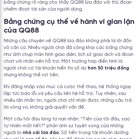
bằng chứng rõ ràng cho thấy QQ88 lừa đảo với thủ đoạn
chiếm đoạt tài sản của người dùng.
Bằng chứng cụ thể về hành vi gian lận
của QQ88
Những câu chuyện về QQ88 lừa đảo không phải là lời đồn
vô căn cứ. Nhiều người chơi đã công khai các bằng chứng
như ảnh chụp màn hình giao diện, lịch sử giao dịch và đoạn
chat với nhân viên hỗ trợ. Một trường hợp điển hình là
người chơi có tài khoản hiển thị số dư
hơn 50 triệu đồng
nhưng không thể rút tiền.
Khi đăng nhập vào mục cá cược thể thao, hệ thống ngay
lập tức báo lỗi và yêu cầu liên hệ hỗ trợ. Tuy nhiên, sau
nhiều lần nhắn tin, người chơi chỉ nhận được những câu trả
lời vòng vo, không giải quyết vấn đề.
Một câu hỏi đau lòng từ nạn nhân: “Tiền của tôi đâu, sao
tự nhiên mất hết?” phản ánh sự tuyệt vọng của những
người bị
nhà cái lừa đảo
. Số tiền trong tài khoản dường