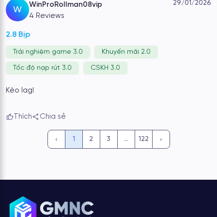
29/01/2026
WinProRollman08vip
W
tiếp trên màn hình trước khi bắt đầu.
4 Reviews
Game bài đổi thưởng
2.8 Bịp
Hệ thống game bài bao gồm nhiều lựa chọn như
Tiến Lên,
Trải nghiệm game 3.0
Khuyến mãi 2.0
Mậu Binh, Ba Cây và Poker
. Các bàn cược được chia cấp
độ để phù hợp với từng người chơi. Phần lớn trò chơi hoạt
Tốc độ nạp rút 3.0
CSKH 3.0
động tự động, hiển thị kết quả ngay sau mỗi ván. Người
chơi có thể tùy chỉnh tốc độ ván bài hoặc lựa chọn bàn
Kèo lag!
riêng để tham gia.
Live casino
Thích
Chia sẻ
Sảnh live casino mang lại hình thức chia bài trực tiếp, có
1
2
3
…
122
người dẫn phát sóng qua video. Các trò chơi phổ biến
gồm
Baccarat, Blackjack, Roulette và Sicbo
. Giao diện
mô phỏng sòng bài thật, có khu vực đặt cược theo thời
gian thực và thống kê kết quả ván trước để người chơi dễ
theo dõi.
Bắn cá đổi thưởng
Bắn cá là trò giải trí quen thuộc, kết hợp giữa thao tác