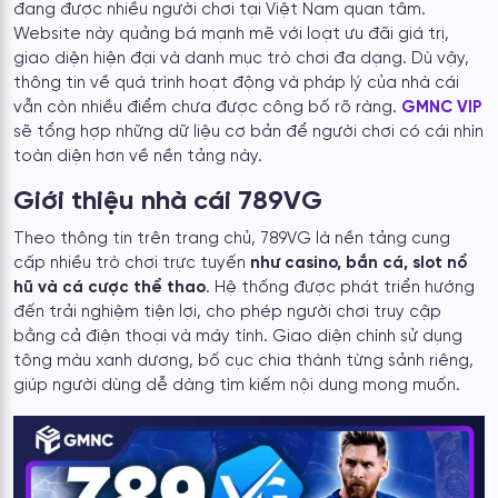
đang được nhiều người chơi tại Việt Nam quan tâm.
Website này quảng bá mạnh mẽ với loạt ưu đãi giá trị,
giao diện hiện đại và danh mục trò chơi đa dạng. Dù vậy,
thông tin về quá trình hoạt động và pháp lý của nhà cái
vẫn còn nhiều điểm chưa được công bố rõ ràng.
GMNC VIP
sẽ tổng hợp những dữ liệu cơ bản để người chơi có cái nhìn
toàn diện hơn về nền tảng này.
Giới thiệu nhà cái 789VG
Theo thông tin trên trang chủ, 789VG là nền tảng cung
cấp nhiều trò chơi trực tuyến
như casino, bắn cá, slot nổ
hũ và cá cược thể thao
. Hệ thống được phát triển hướng
đến trải nghiệm tiện lợi, cho phép người chơi truy cập
bằng cả điện thoại và máy tính. Giao diện chính sử dụng
tông màu xanh dương, bố cục chia thành từng sảnh riêng,
giúp người dùng dễ dàng tìm kiếm nội dung mong muốn.