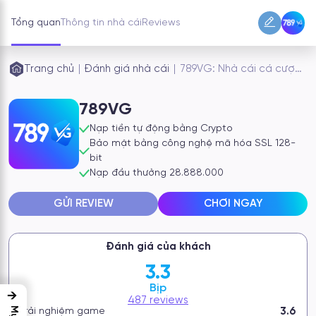
ĐĂNG NHẬP
Tổng quan
Thông tin nhà cái
Reviews
Trang chủ
|
Đánh giá nhà cái
|
789VG: Nhà cái cá cược
đang được người chơi
Việt quan tâm
789VG
Nạp tiền tự động bằng Crypto
Bảo mật bằng công nghệ mã hóa SSL 128-
bit
Nạp đầu thưởng 28.888.000
GỬI REVIEW
CHƠI NGAY
Đánh giá của khách
3.3
Bịp
→
487 reviews
3.6
Trải nghiệm game