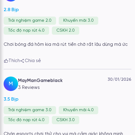
tác chậm hơn trên thiết bị di động.
2.8 Bịp
Chăm sóc người chơi
Trải nghiệm game 2.0
Khuyến mãi 3.0
Nền tảng có tích hợp
hộp chat trực tuyến
ngay tại trang
chủ. Bộ phận hỗ trợ tiếp nhận câu hỏi liên quan đến nạp –
Tốc độ nạp rút 4.0
CSKH 2.0
rút, tài khoản, hay hướng dẫn tham gia chương trình
thưởng. Ngoài ra, người chơi còn có thể gửi yêu cầu qua
Chơi bóng đá hôm kia mà rút tiền chờ rất lâu dùng mà ức
biểu mẫu liên hệ nếu cần hỗ trợ chi tiết hơn.
Giấy phép hoạt động
Thích
Chia sẻ
Hiện 789VG
chưa công bố thông tin về giấy phép hoạt
động
hoặc cơ quan quản lý quốc tế. Điều này khiến người
30/01/2026
MayManGameblack
chơi khó xác minh nguồn gốc pháp lý của nền tảng. Một số
M
3 Reviews
nội dung quảng bá được lan truyền chủ yếu qua mạng xã
hội, chưa có kiểm chứng từ bên thứ ba độc lập.
3.5 Bịp
Trò chơi phổ biến tại 789VG
Trải nghiệm game 3.0
Khuyến mãi 4.0
Trò chơi trên 789VG được chia thành nhiều sảnh lớn, hướng
Tốc độ nạp rút 4.0
CSKH 3.0
đến những nhóm người chơi có nhu cầu khác nhau. Dưới
đây là các nhóm sản phẩm chính được nền tảng công bố.
Chán esports chơi thử cho vui mà cảm giác không minh