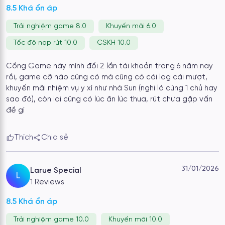
8.5 Khá ổn áp
Trải nghiệm game 8.0
Khuyến mãi 6.0
Tốc độ nạp rút 10.0
CSKH 10.0
Cổng Game này mình đổi 2 lần tài khoản trong 6 năm nay
rồi, game cỡ nào cũng có mà cũng có cái lag cái mượt,
khuyến mãi nhiệm vụ y xì như nhà Sun (nghi là cùng 1 chủ hay
sao đó), còn lại cũng có lúc ăn lúc thua, rút chưa gặp vấn
đề gì
Kho sản phẩm giải trí siêu cấp hấp dẫn
Thích
Chia sẻ
Nổ Hũ – Quay là trúng, nổ hũ khủng mỗi ngày
31/01/2026
Nổ Hũ là một trong những
tựa game “bom tấn”
làm nên
Larue Special
L
thương hiệu của B52. Với cách chơi đơn giản nhưng phần
1 Reviews
thưởng cực lớn, người chơi chỉ cần quay hũ và chờ may
8.5 Khá ổn áp
mắn để săn
jackpot khổng lồ
. Hệ thống còn tích hợp các
phòng chơi theo cấp độ, giúp người chơi dễ dàng chọn lựa
Trải nghiệm game 10.0
Khuyến mãi 10.0