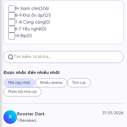
nhật thường xuyên, đảm bảo người chơi luôn nhận được
giá trị tối ưu. Người mới tham gia có thể tận hưởng
gói
9+ Xanh chín
(306)
thưởng chào mừng
hào phóng, trong khi thành viên lâu
8-9 Khá ổn áp
(121)
năm được hưởng các
chương trình hoàn tiền
,
vòng quay
7-8 Cũng cũng
(0)
miễn phí
hoặc tham gia các giải đấu với phần thưởng lớn.
6-7 Yếu nghề
(0)
<6 Bịp
(0)
Sân chơi này còn tổ chức các
sự kiện khuyến mãi theo
mùa
, như các dịp lễ lớn hoặc giải đấu thể thao nổi bật,
tạo cơ hội nhận thưởng độc quyền. Tất cả các chương
trình đều được công khai minh bạch, với điều kiện tham gia
rõ ràng, giúp người chơi dễ dàng tiếp cận và tận dụng.
Chính sự sáng tạo và tận tâm trong các ưu đãi này đã
Được nhắc đến nhiều nhất
khiến B52 trở thành lựa chọn hàng đầu của nhiều người
chơi.
Mới cập nhật
Nhiều drama
Tích cực
Kho sản phẩm giải trí siêu cấp hấp
Phản hồi nhà cái
dẫn
B52 sở hữu một danh mục trò chơi phong phú, đáp ứng sở
31/01/2026
Rooster Dark
R
thích của nhiều nhóm người chơi.
Dưới đây là các dòng
1 Reviews
game nổi bật hiện có tại cổng game: