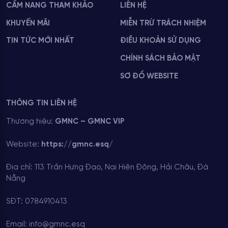
nhanh chóng, thường hoàn tất trong vài phút đến vài giờ,
CẨM NANG THAM KHẢO
LIÊN HỆ
đảm bảo người chơi không bị gián đoạn.
KHUYẾN MÃI
MIỄN TRỪ TRÁCH NHIỆM
Đánh giá về mức độ uy tín của cổng
TIN TỨC MỚI NHẤT
ĐIỀU KHOẢN SỬ DỤNG
game B52
CHÍNH SÁCH BẢO MẬT
Những yếu tố làm nên sự uy tín và chất lượng của cổng
game này phải kể đến:
SƠ ĐỒ WEBSITE
THÔNG TIN LIÊN HỆ
Thương hiệu:
GMNC – GMNC VIP
Website:
https://gmnc.esq/
Địa chỉ: 113 Trần Hưng Đạo, Nại Hiên Đông, Hải Châu, Đà
Nẵng
SĐT: 0784910413
Đánh giá về mức độ uy tín của cổng game B52
Email:
info@gmnc.esq