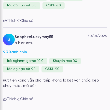
theo vốn và chiến thuật của mình.
Tốc độ nạp rút 8.0
CSKH 6.0
Tài Xỉu – Kinh điển, dễ chơi và cực kỳ cuốn hút
Tài Xỉu là dòng game cá cược được yêu thích nhất tại đây.
Thích
Chia sẻ
Chỉ với vài giây dự đoán “Tài” hoặc “Xỉu”, người chơi đã có
cơ hội nhân đôi phần thưởng. Trò chơi được tích hợp
giao
diện trực quan, hiệu ứng xúc xắc sinh động
cùng
tỷ lệ
30/01/2026
SapphireLuckymay55
thắng hấp dẫn
, tạo nên sức hút khó cưỡng cho cả tân thủ
S
4 Reviews
lẫn cao thủ.
9.3 Xanh chín
Xóc Đĩa – Giữ trọn tinh thần dân gian Việt
Là trò chơi mang đậm bản sắc truyền thống,
Xóc Đĩa
tái
Trải nghiệm game 10.0
Khuyến mãi 9.0
hiện chân thực từng tiếng xóc, từng đồng xu lăn, đem lại
Tốc độ nạp rút 9.0
CSKH 9.0
cảm giác gần gũi nhưng vẫn đầy kịch tính. Phiên bản của
B52 được tối ưu hóa với tốc độ mượt, hình ảnh sắc nét,
Rút tiền xong vẫn chơi tiếp không lo kẹt vốn chắc. kèo
giúp người chơi có thể “chiến” mọi lúc, mọi nơi mà vẫn cảm
chạy mượt mà dần
nhận được không khí của sòng bài thực thụ.
Game bài truyền thống – Giữ vững đẳng cấp
Thích
Chia sẻ
lâu dài
Bên cạnh các trò đổi thưởng hiện đại, cổng game vẫn duy