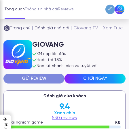
ĐĂNG NHẬP
Tổng quan
Thông tin nhà cái
Reviews
Trang chủ
|
Đánh giá nhà cái
|
Giovang TV – Xem Trực
Tiếp Bóng Đá Full HD
Miễn Phí Hôm Nay
GIOVANG
KM nạp lần đầu
Hoàn trả 1.5%
Nạp rút nhanh, dịch vụ tuyệt vời
GỬI REVIEW
CHƠI NGAY
Đánh giá của khách
9.4
Xanh chín
530 reviews
→
9.8
Trải nghiệm game