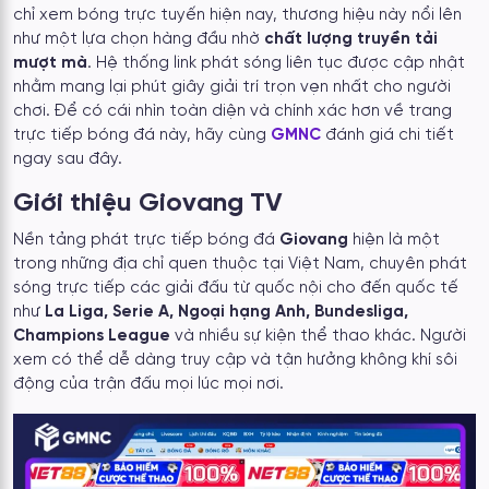
chỉ xem bóng trực tuyến hiện nay, thương hiệu này nổi lên
như một lựa chọn hàng đầu nhờ
chất lượng truyền tải
mượt mà
. Hệ thống link phát sóng liên tục được cập nhật
nhằm mang lại phút giây giải trí trọn vẹn nhất cho người
chơi. Để có cái nhìn toàn diện và chính xác hơn về trang
trực tiếp bóng đá này, hãy cùng
GMNC
đánh giá chi tiết
ngay sau đây.
Giới thiệu Giovang TV
Nền tảng phát trực tiếp bóng đá
Giovang
hiện là một
trong những địa chỉ quen thuộc tại Việt Nam, chuyên phát
sóng trực tiếp các giải đấu từ quốc nội cho đến quốc tế
như
La Liga, Serie A, Ngoại hạng Anh, Bundesliga,
Champions League
và nhiều sự kiện thể thao khác. Người
xem có thể dễ dàng truy cập và tận hưởng không khí sôi
động của trận đấu mọi lúc mọi nơi.