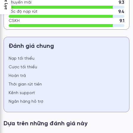
Mục Lục
9.3
Khuyến mãi
9.4
Tốc độ nạp rút
9.1
CSKH
Đánh giá chung
Nạp tối thiểu
Cược tối thiểu
Hoàn trả
Thời gian rút tiền
Kênh support
Ngân hàng hỗ trợ
Dựa trên những đánh giá này