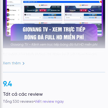
Giovang TV – Kênh xem trực tiếp bóng đá full HD miễn phí
Sứ mệnh của kênh không chỉ dừng lại ở việc livestream
bóng đá chất lượng cao mà còn mang lại giá trị to lớn cho
Xem thêm
cộng đồng hâm mộ. Người chơi khi truy cập vào đây sẽ
được trải nghiệm
không gian thể thao sôi động, cập nhật
dữ liệu nhanh chóng và chính xác
. Đây là yếu tố cốt lõi
giúp thương hiệu giữ chân hàng triệu khán giả.
9.4
Đội ngũ kỹ thuật của Giovang cùng dàn bình luận viên
Tất cả các review
luôn cống hiến hết sức mình
để bạn có trải nghiệm xem
bóng mượt mà và ổn định nhất. Dù người dùng truy cập
Tổng 530 reviews
•
Viết review ngay
trên máy tính, điện thoại hay các thiết bị thông minh khác,