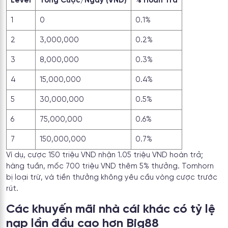
Level
Tổng Cược/Ngày (VND)
% Hoàn Trả
1
0
0.1%
2
3,000,000
0.2%
3
8,000,000
0.3%
4
15,000,000
0.4%
5
30,000,000
0.5%
6
75,000,000
0.6%
7
150,000,000
0.7%
Ví dụ, cược 150 triệu VND nhận 1.05 triệu VND hoàn trả;
hàng tuần, mốc 700 triệu VND thêm 5% thưởng. Tomhorn
bị loại trừ, và tiền thưởng không yêu cầu vòng cược trước
rút.
Các khuyến mãi nhà cái khác có tỷ lệ
nạp lần đầu cao hơn Big88