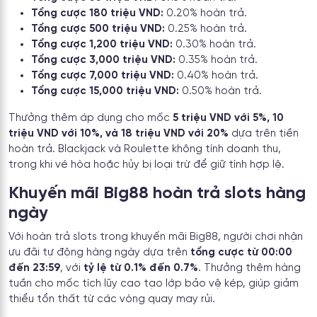
Tổng cược 180 triệu VND:
0.20% hoàn trả.
Tổng cược 500 triệu VND:
0.25% hoàn trả.
Tổng cược 1,200 triệu VND:
0.30% hoàn trả.
Tổng cược 3,000 triệu VND:
0.35% hoàn trả.
Tổng cược 7,000 triệu VND:
0.40% hoàn trả.
Tổng cược 15,000 triệu VND:
0.50% hoàn trả.
Thưởng thêm áp dụng cho mốc
5 triệu VND với 5%, 10
triệu VND với 10%, và 18 triệu VND với 20%
dựa trên tiền
hoàn trả. Blackjack và Roulette không tính doanh thu,
trong khi vé hòa hoặc hủy bị loại trừ để giữ tính hợp lệ.
Khuyến mãi Big88 hoàn trả slots hàng
ngày
Với hoàn trả slots trong khuyến mãi Big88, người chơi nhận
ưu đãi tự động hàng ngày dựa trên
tổng cược từ 00:00
đến 23:59
, với
tỷ lệ từ 0.1% đến 0.7%
. Thưởng thêm hàng
tuần cho mốc tích lũy cao tạo lớp bảo vệ kép, giúp giảm
thiểu tổn thất từ các vòng quay may rủi.