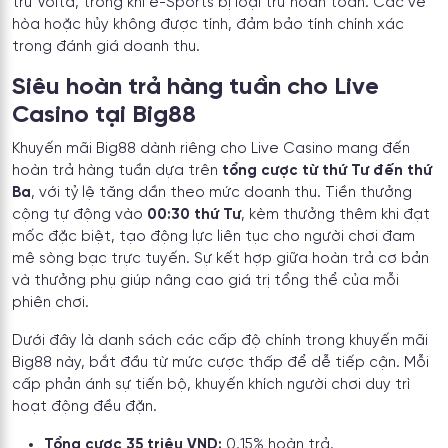
trừ Volta, trong khi e-Sports bị loại trừ hoàn toàn. Các vé
hòa hoặc hủy không được tính, đảm bảo tính chính xác
trong đánh giá doanh thu.
Siêu hoàn trả hàng tuần cho Live
Casino tại Big88
Khuyến mãi Big88 dành riêng cho Live Casino mang đến
hoàn trả hàng tuần dựa trên
tổng cược từ thứ Tư đến thứ
Ba
, với tỷ lệ tăng dần theo mức doanh thu. Tiền thưởng
cộng tự động vào
00:30 thứ Tư
, kèm thưởng thêm khi đạt
mốc đặc biệt, tạo động lực liên tục cho người chơi đam
mê sòng bạc trực tuyến. Sự kết hợp giữa hoàn trả cơ bản
và thưởng phụ giúp nâng cao giá trị tổng thể của mỗi
phiên chơi.
Dưới đây là danh sách các cấp độ chính trong khuyến mãi
Big88 này, bắt đầu từ mức cược thấp để dễ tiếp cận. Mỗi
cấp phản ánh sự tiến bộ, khuyến khích người chơi duy trì
hoạt động đều đặn.
Tổng cược 35 triệu VND:
0.15% hoàn trả.