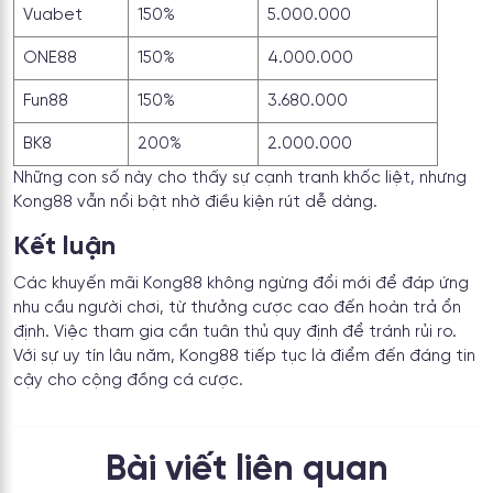
Vuabet
150%
5.000.000
ONE88
150%
4.000.000
Fun88
150%
3.680.000
BK8
200%
2.000.000
Những con số này cho thấy sự cạnh tranh khốc liệt, nhưng
Kong88 vẫn nổi bật nhờ điều kiện rút dễ dàng.
Kết luận
Các khuyến mãi Kong88 không ngừng đổi mới để đáp ứng
nhu cầu người chơi, từ thưởng cược cao đến hoàn trả ổn
định. Việc tham gia cần tuân thủ quy định để tránh rủi ro.
Với sự uy tín lâu năm, Kong88 tiếp tục là điểm đến đáng tin
cậy cho cộng đồng cá cược.
Bài viết liên quan