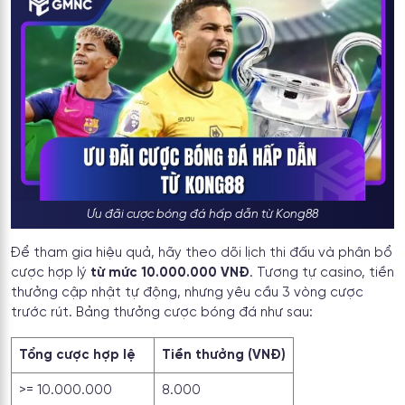
Ưu đãi cược bóng đá hấp dẫn từ Kong88
Để tham gia hiệu quả, hãy theo dõi lịch thi đấu và phân bổ
cược hợp lý
từ mức 10.000.000 VNĐ
. Tương tự casino, tiền
thưởng cập nhật tự động, nhưng yêu cầu 3 vòng cược
trước rút. Bảng thưởng cược bóng đá như sau:
Tổng cược hợp lệ
Tiền thưởng (VNĐ)
>= 10.000.000
8.000