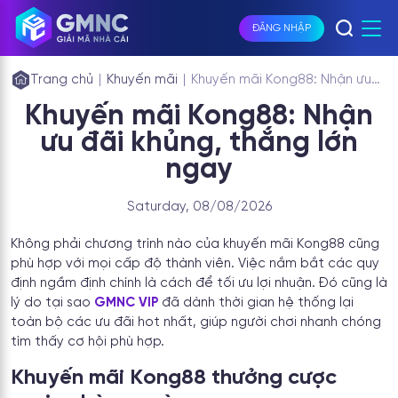
ĐĂNG NHẬP
Trang chủ
|
Khuyến mãi
|
Khuyến mãi Kong88: Nhận ưu
đãi khủng, thắng lớn ngay
Khuyến mãi Kong88: Nhận
ưu đãi khủng, thắng lớn
ngay
Saturday, 08/08/2026
Không phải chương trình nào của khuyến mãi Kong88 cũng
phù hợp với mọi cấp độ thành viên. Việc nắm bắt các quy
định ngầm định chính là cách để tối ưu lợi nhuận. Đó cũng là
lý do tại sao
GMNC VIP
đã dành thời gian hệ thống lại
toàn bộ các ưu đãi hot nhất, giúp người chơi nhanh chóng
tìm thấy cơ hội phù hợp.
Khuyến mãi Kong88 thưởng cược