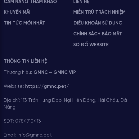
CẨM NANG THAM KHẢO
LIÊN HỆ
KHUYẾN MÃI
MIỄN TRỪ TRÁCH NHIỆM
TIN TỨC MỚI NHẤT
ĐIỀU KHOẢN SỬ DỤNG
CHÍNH SÁCH BẢO MẬT
SƠ ĐỒ WEBSITE
THÔNG TIN LIÊN HỆ
Thương hiệu:
GMNC – GMNC VIP
Website:
https://gmnc.pet/
Địa chỉ: 113 Trần Hưng Đạo, Nại Hiên Đông, Hải Châu, Đà
Nẵng
SĐT: 0784910413
Email:
info@gmnc.pet