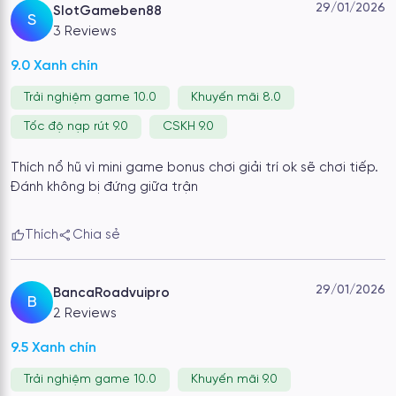
29/01/2026
SlotGameben88
S
Tông màu đỏ – trắng, bố cục trực
3 Reviews
Giao diện
quan
9.0 Xanh chín
Nền tảng truy
Web máy tính, web mobile (chưa
Trải nghiệm game 10.0
Khuyến mãi 8.0
cập
có app)
Tốc độ nạp rút 9.0
CSKH 9.0
Telegram, CSKH, Messenger,
Hỗ trợ người chơi
Fanpage
Thích nổ hũ vì mini game bonus chơi giải trí ok sẽ chơi tiếp.
Đánh không bị đứng giữa trận
Thể thao, Live Casino, Game bài,
Danh mục trò
Slot – Nổ hũ, quay số, bắn cá,
chơi
game nhanh
Thích
Chia sẻ
Ngôn ngữ hiển thị
Tiếng Việt
29/01/2026
BancaRoadvuipro
Ngân hàng, tiền ảo, thẻ cào, ví
B
Hỗ trợ giao dịch
2 Reviews
điện tử (theo bảng nạp/rút)
9.5 Xanh chín
Bảo mật
Mã hóa dữ liệu, xác minh tài khoản
Đánh giá ưu điểm nổi bật của nhà cái
Trải nghiệm game 10.0
Khuyến mãi 9.0