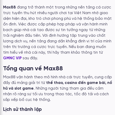
Max88
đang trở thành một trong những nền tảng cá cược
trực tuyến thu hút nhiều người chơi tại Việt Nam nhờ giao
diện hiện đại, kho trò chơi phong phú và hệ thống bảo mật
ổn định. Việc được cấp phép hợp pháp và vận hành minh
bạch giúp nhà cái tạo được sự tin tưởng ngay từ những
trải nghiệm đầu tiên. Với định hướng tập trung vào chất
lượng dịch vụ, nền tảng đang dần khẳng định vị trí của mình
trên thị trường cá cược trực tuyến. Nếu bạn đang muốn
tìm hiểu về nhà cái này, thì hãy tham khảo thông tin từ
GMNC VIP
sau đây.
Tổng quan về Max88
Max88 vận hành theo mô hình nhà cái trực tuyến, cung cấp
đầy đủ mảng giải trí từ
thể thao, casino đến game bài, nổ
hũ và slot game
. Những người từng tham gia đều cảm
nhận rõ ràng sự tối ưu trong thao tác, tốc độ tải và cách
sắp xếp bố cục hệ thống.
Lịch sử thành lập