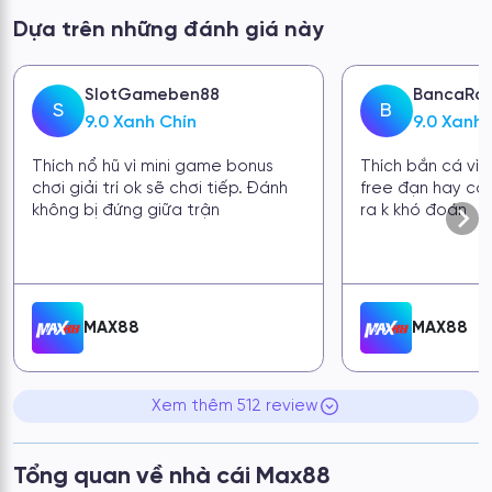
Dựa trên những đánh giá này
BancaRoadvuipro
Silve
B
S
9.0 Xanh Chín
9.0 X
Thích bắn cá vì đồ họa 3D đẹp
chơi dc nha.
free đạn hay có sẽ chơi tiếp. kèo
riêng luôn đ
ra k khó đoán
chuẩn bài
MAX88
MAX8
Xem thêm 512 review
Tổng quan về nhà cái Max88