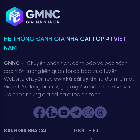
chủ động lựa chọn hình thức phù hợp.
Dịch vụ chăm sóc người chơi
Max88 triển khai nhiều kênh hỗ trợ như
Telegram,
Messenger và Live Chat trực tiếp
. Người hỗ trợ phản hồi
nhanh, nắm rõ quy trình xử lý sự cố và hướng dẫn thao tác
HỆ THỐNG ĐÁNH GIÁ NHÀ CÁI TOP #1 VIỆT
chi tiết. Thời gian phản hồi trung bình nằm ở mức ổn định,
NAM
kể cả vào giờ cao điểm.
Đa dạng trò chơi
GMNC
– Chuyên phân tích, cảnh báo và bóc tách
các hiện tượng liên quan tới cờ bạc trực tuyến.
Kho trò chơi của Max88 có nhiều lựa chọn thuộc nhiều thể
Website chuyên review
nhà cái uy tín
, ra đời như một
loại khác nhau, bao gồm
thể thao, casino, game bài, nổ
điểm tựa đáng tin cậy, giúp người chơi nhận diện và
hũ, slot game và trò chơi đổi thưởng khác
. Nhờ sự hợp
tác với nhiều nhà cung cấp game, người chơi có thể
lựa chọn những địa chỉ cá cược an toàn.
chuyển đổi giữa các sảnh game mà không gặp độ trễ.
Kho trò chơi của Max88
Max88 có một hệ thống game lớn, được chia theo từng
sảnh để người chơi dễ chọn lựa. Giao diện hình ảnh game
ĐÁNH GIÁ NHÀ CÁI
GIỚI THIỆU
được hiển thị theo thumbnail đi kèm số tiền thưởng, giúp