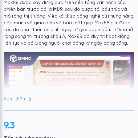
Max88 được xây dựng dựa trên nền tảng vận hành của
phiên bản trước đó là
MU9
, sau đó được tái cấu trúc và
mở rộng thị trường. Việc kế thừa công nghệ cũ nhưng nâng
cấp mạnh về giao diện và bảo mật giúp Max88 giữ được
tốc độ phát triển ổn định ngay từ giai đoạn đầu. Từ khi mở
rộng sang thị trường châu Á, Max88 đã duy trì hoạt động
liên tục và có lượng người chơi đăng ký ngày càng tăng.
Xem thêm
9.3
Tổng quan về Max88 – Nhà cái vận hành dựa trên phiên bản
trước đó là MU9