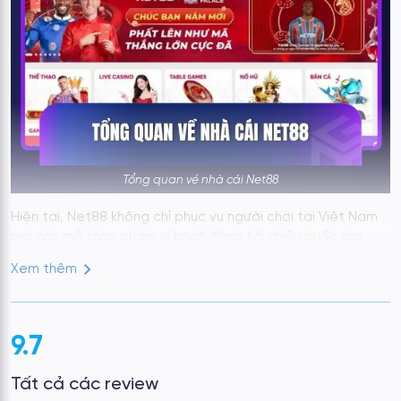
Tổng quan về nhà cái Net88
Hiện tại, Net88 không chỉ phục vụ người chơi tại Việt Nam
mà còn mở rộng phạm vi hoạt động tới nhiều quốc gia
trong khu vực Châu Á. Nền tảng hỗ trợ đa ngôn ngữ, giao
Xem thêm
dịch tài chính linh hoạt, cùng đội ngũ chăm sóc khách hàng
chuyên nghiệp chính là điểm cộng lớn khiến nhà cái trở
thành lựa chọn ưu tiên cho mọi người chơi hiện đại.
9.7
Một trong những yếu tố then chốt tạo dựng lòng tin với
người chơi là khả năng bảo vệ dữ liệu. Net88 sử dụng hệ
Tất cả các review
thống mã hóa chuẩn quốc tế
SSL 128-bit
, đảm bảo toàn