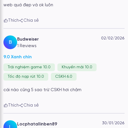
nhập.
web quá đẹp và ok luôn
Nhận 1,888K khi nạp vào thứ 5 – Ưu đãi định kỳ mỗi
tuần:
Vào mỗi thứ 5 hàng tuần, Net88 sẽ dành tặng
Thích
Chia sẻ
1,888K
cho các khách hàng thực hiện nạp tiền trong
ngày. Đây là chương trình tri ân định kỳ, giúp người chơi
có thêm lý do để quay trở lại và nhận thưởng đều đặn
02/02/2026
Budweiser
Kho trò chơi giải trí siêu cấp hấp dẫn
B
mỗi tuần.
1 Reviews
tại Net88
Hoàn trả tức thì – Nhận lại 3% mỗi ngày:
Với chính
sách
hoàn tiền 3%
mỗi ngày không giới hạn,
nhà cái
9.0 Xanh chín
Một nền tảng cá cược được đánh giá cao không thể thiếu
uy tín
này giúp người chơi duy trì lợi thế tài chính ngay
một kho trò chơi đồ sộ, và Net88 hoàn toàn đáp ứng điều
Trải nghiệm game 10.0
Khuyến mãi 10.0
cả khi gặp vận đen. Khoản hoàn trả này được tính trên
đó. Hệ sinh thái trò chơi tại đây bao gồm hàng trăm sản
tất cả các loại trò chơi – từ Casino, Thể Thao, đến
Tốc độ nạp rút 10.0
CSKH 6.0
phẩm, được phân loại rõ ràng, tối ưu cho cả người chơi mới
các thể loại giải trí nhẹ nhàng như Slot Game hay Xổ
lẫn cao thủ kỳ cựu.
Số.
cái nào cũng 5 sao trừ CSKH hơi chậm
Cá cược thể thao – Mảng sân cỏ thật sự rực
lửa
Thích
Chia sẻ
Sảnh cá cược thể thao tại Net88 là điểm hẹn của những
tín đồ túc cầu giáo. Tại đây, người chơi có thể tham gia
đặt cược từ những trận cầu quốc tế đình đám đến giải
30/01/2026
Locphatallinben89
L