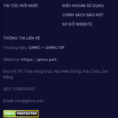
và Thần May Mắn.
TIN TỨC MỚI NHẤT
ĐIỀU KHOẢN SỬ DỤNG
Game bài 3D – Chơi bài chuyên nghiệp ngay
CHÍNH SÁCH BẢO MẬT
tại nhà
SƠ ĐỒ WEBSITE
Không giống như những game bài nhàm chán thông
thường, tại Net88, mọi trò chơi bài đều được thiết kế dưới
THÔNG TIN LIÊN HỆ
dạng 3D với đồ họa sống động. Bạn sẽ được đắm mình
trong những ván
Poker, Tiến Lên, Mậu Binh
hay
Xì Dách
với
Thương hiệu:
GMNC – GMNC VIP
cảm giác chân thật và mới mẻ hơn bao giờ hết.
Website:
https://gmnc.pet/
Bắn cá – Giải trí kết hợp đổi thưởng
Trò chơi bắn cá tại nhà cái đưa bạn vào một thế giới đại
Địa chỉ: 113 Trần Hưng Đạo, Nại Hiên Đông, Hải Châu, Đà
dương đầy màu sắc. Với cơ chế chơi đơn giản nhưng hiệu
Nẵng
ứng mãn nhãn, người chơi có thể
tiêu diệt cá, săn boss,
thu thập vàng và quy đổi thành tiền mặt
.
SĐT: 0784910413
Bên cạnh đó, hệ thống bắn cá còn hỗ trợ chế độ đồng đội,
Email:
info@gmnc.pet
giúp người chơi kết nối và cạnh tranh với nhau theo thời
gian thực.