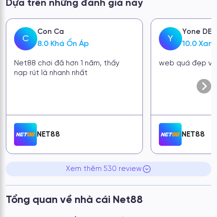
Dựa trên những đánh giá này
Yone DEV
Budwei
Y
B
10.0 Xanh Chín
9.0 Xan
web quá đẹp và ok luôn
cái nào cũng 5
chậm
NET88
NET88
Xem thêm 530 review
Tổng quan về nhà cái Net88