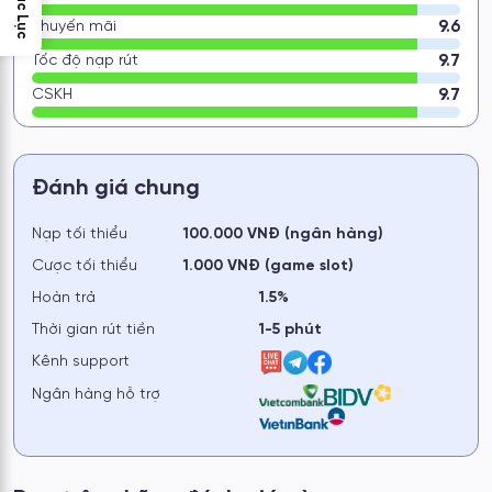
Mục Lục
9.6
Khuyến mãi
9.7
Tốc độ nạp rút
9.7
CSKH
Đánh giá chung
Nạp tối thiểu
100.000 VNĐ (ngân hàng)
Cược tối thiểu
1.000 VNĐ (game slot)
Hoàn trả
1.5%
Thời gian rút tiền
1-5 phút
Kênh support
Ngân hàng hỗ trợ