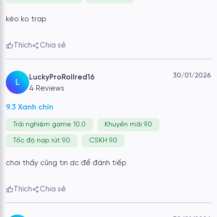
kèo ko trap
Thể thao tại nhà cái gồm nhiều sảnh như K+ Sports, Saba Sports,
IM Sports và BTi-Sports
Thích
Chia sẻ
Live Casino
Live Casino tại Ricbet gồm nhiều phòng chơi trực tiếp như
30/01/2026
LuckyProRollred16
L
Tài Xỉu Live, Xóc Đĩa Live, Jackpot Live…
với dealer người
4 Reviews
thật. Mỗi phòng cho phép xem trước hình ảnh livestream
ngay ngoài giao diện, đồng thời hiển thị nhãn “Hot” và
9.3 Xanh chín
“New” để nhận biết mức độ phổ biến. Nhà cái sử dụng
Trải nghiệm game 10.0
Khuyến mãi 9.0
nhiều nguồn cung như
GO88, EBET, Evolution Gaming,
Ezugi
… và hỗ trợ bộ lọc chọn nhà cung cấp.
Tốc độ nạp rút 9.0
CSKH 9.0
Nổ hũ và bắn cá
chơi thấy cũng tin dc để đánh tiếp
Sảnh nổ hũ Ricbet hiển thị nhiều trò slot có phần thưởng
lớn như
Đại Chiến Thái Bình Dương, Bắn Cá Đại Hải Trình,
Thích
Chia sẻ
Tài Xỉu slot…
kèm biểu tượng số tiền hũ đang tăng theo
thời gian thực ngay trên game thumbnail. Người chơi có
thể lọc theo nhà cung cấp như
QTech,
Habanero, HO