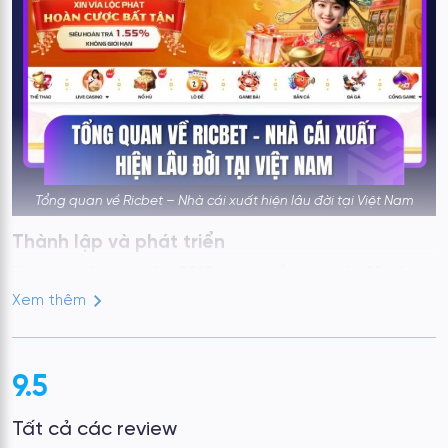
Tổng quan về Ricbet – Nhà cái xuất hiện lâu đời tại Việt Nam
Thành lập và phát triển
Ricbet ra đời vào
năm 2010
, phát triển dựa trên
25 năm
kinh nghiệm
khai thác sòng bài du lịch tại
Macau
. Nền
Xem thêm
tảng online của nhà cái được xây dựng theo mô hình
“casino chuyển đổi số”, nghĩa là giữ nguyên hình thức giải
trí truyền thống nhưng áp dụng giao diện và công nghệ
9.5
phù hợp với người chơi Internet. Nhờ hướng đi này, Ricbet
mở rộng từ thị trường casino thực địa sang cá cược online
Tất cả các review
một cách khá mượt mà, không gây cảm giác mới toanh