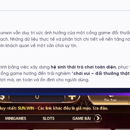
 Sunwin vẫn duy trì sức ảnh hưởng của một cổng game đổi thư
ch. Những dữ liệu thực tế và phân tích chi tiết về nền tảng nà
ìn khách quan về một sân chơi uy tín.
a mình bằng việc xây dựng
hệ sinh thái trò chơi toàn diện
, phục
Cổng game hướng đến trải nghiệm “
chơi vui – đổi thưởng thật
ợt mà, an toàn và ổn định cho người dùng.