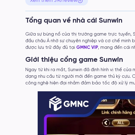
Xem thêm 396 review
Tổng quan về nhà cái Sunwin
Giữa sự bùng nổ của thị trường game trực tuyến,
đầu châu Á nhờ sự chuyên nghiệp và cơ chế minh bạ
được lưu trữ đầy đủ tại
GMNC VIP
, mang đến cái nh
Giới thiệu cổng game Sunwin
Ngay từ khi ra mắt, Sunwin đã định hình vị thế củ
dạng nhu cầu từ người mới đến game thủ kỳ cựu. 
công nghệ hiện đại nhằm đảm bảo tốc độ xử lý mư