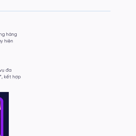
ởng hàng
y hiện
 vụ đa
”, kết hợp