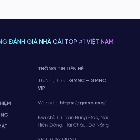
G ĐÁNH GIÁ NHÀ CÁI TOP #1 VIỆT NAM
THÔNG TIN LIÊN HỆ
Thương hiệu:
GMNC – GMNC
VIP
Website:
https://gmnc.esq/
HIỆM
ỤNG
Địa chỉ: 113 Trần Hưng Đạo, Nại
Hiên Đông, Hải Châu, Đà Nẵng
MẬT
SĐT: 0784910413