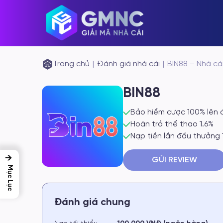
Trang chủ
|
Đánh giá nhà cái
|
BIN88 – Nhà cá
BIN88
Bảo hiểm cược 100% lên đ
Hoàn trả thể thao 1.6%
Nạp tiền lần đầu thưởng 
→
GỬI REVIEW
Mục Lục
Đánh giá chung