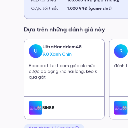
Nạp tối thiểu
100.000 VNĐ (ngân hàng)
Cược tối thiểu
1.000 VNĐ (game slot)
Dựa trên những đánh giá này
RubyShotden31
R
R
9.0 Xanh Chín
k mức
đánh thấy mượt
Đánh ổ
 kèo k
BIN88
…