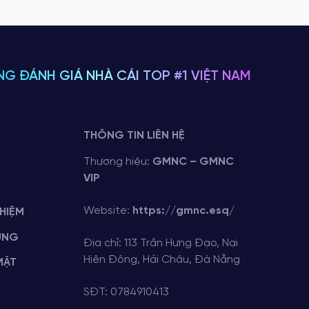
G ĐÁNH GIÁ NHÀ CÁI TOP #1 VIỆT NAM
THÔNG TIN LIÊN HỆ
Thương hiệu:
GMNC – GMNC
VIP
Website:
https://gmnc.esq/
HIỆM
ỤNG
Địa chỉ: 113 Trần Hưng Đạo, Nại
Hiên Đông, Hải Châu, Đà Nẵng
MẬT
SĐT: 0784910413