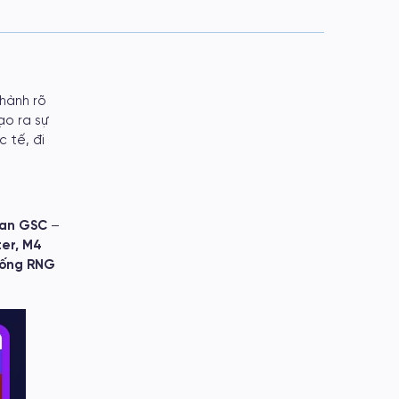
 hành rõ
ạo ra sự
 tế, đi
Man GSC
–
er, M4
hống RNG