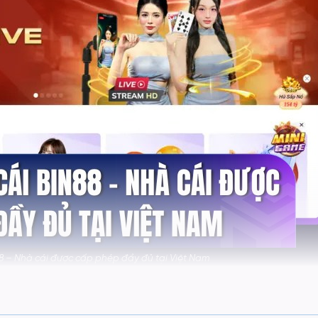
88 – Nhà cái được cấp phép đầy đủ tại Việt Nam
háp lý mà còn thể hiện
khả năng tài chính của BIN88
trong quá 
á trị cao đều được xử lý tự động, không yêu cầu xác minh phứ