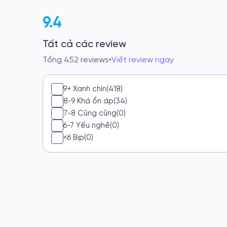
ngoài điều khoản về bảo mật tài khoản. Điều này 
phép.
9.4
Chương trình ưu đãi nổi bật
Tất cả các review
Hệ thống khuyến mãi của BIN88 được thiết kế thiên
Tổng 452 reviews
•
Viết review ngay
hạn. Dựa vào giao diện hiển thị trên trang khuyến
vẫn áp dụng xuyên suốt, không chỉ giới hạn ở lần n
9+ Xanh chín
(418)
Tặng 100% giá trị nạp lần đầu:
Chương trình 
8-9 Khá ổn áp
(34)
tiên. Hạn mức khuyến mãi được hiển thị rõ ràn
7-8 Cũng cũng
(0)
ẩn hoặc vòng cược bất hợp lý.
Hoàn trả thể thao lên đến 1.6% không giới h
6-7 Yếu nghề
(0)
đều được hoàn lại phần trăm cố định. Tỷ lệ ho
<6 Bịp
(0)
vòng lại số tiền đã được nhận.
Hoàn trả Live Casino theo tuần:
Khoản hoàn đ
Người chơi có thể kiểm tra lịch sử hoàn trả the
Hoàn trả Slot theo doanh thu quay:
Slot game
phân biệt cấp độ hội viên. Giá trị hoàn trả đ