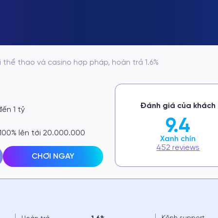
i thể thao và casino hợp pháp, hoàn trả 1.6%
Đánh giá của khách
ến 1 tỷ
9.4
100% lên tới 20.000.000
Xanh chín
452 reviews
CHƠI NGAY