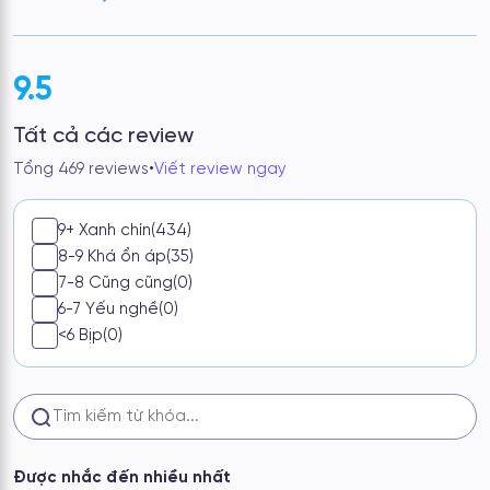
của Nghị viện và Ủy ban Châu Âu
(European Parliament
and Commission Transparency Registry) vào tháng 10 năm
2016, với số giấy phép là
C-39017
. Sàn cá cược này còn
hợp tác với nhiều nhà cung cấp phần mềm hàng đầu để
9.5
duy trì chất lượng cao. Qua đó, người chơi có thể yên tâm
về tính minh bạch trong mọi hoạt động.
Tất cả các review
Với đội ngũ quản lý giàu kinh nghiệm, Gem88 tập trung vào
Tổng 469 reviews
•
Viết review ngay
việc cải thiện liên tục các tính năng. Nền tảng này hỗ trợ
đa ngôn ngữ, bao gồm tiếng Việt, để dễ dàng tiếp cận
9+ Xanh chín
(434)
người dùng địa phương. Kết quả là, thương hiệu cá cược
8-9 Khá ổn áp
(35)
đã xây dựng được cộng đồng lớn mạnh chỉ trong thời gian
7-8 Cũng cũng
(0)
ngắn.
6-7 Yếu nghề
(0)
Sản phẩm giải trí nổi bật
<6 Bịp
(0)
Nhờ liên tục bổ sung nội dung mới, sân chơi này luôn biết
cách thu hút và giữ chân người tham gia. Sự đa dạng về
sản phẩm đã giúp nền tảng này trở thành điểm đến được
ưa chuộng hàng đầu.
Được nhắc đến nhiều nhất
Cá cược thể thao