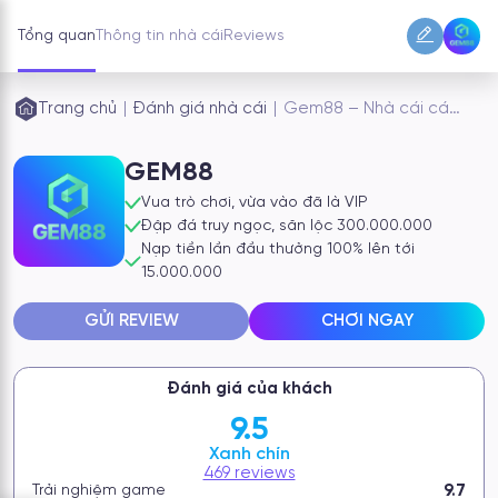
ĐĂNG NHẬP
Tổng quan
Thông tin nhà cái
Reviews
Trang chủ
|
Đánh giá nhà cái
|
Gem88 – Nhà cái cá
cược thể thao và casino
uy tín Việt Nam
GEM88
Vua trò chơi, vừa vào đã là VIP
Đập đá truy ngọc, săn lộc 300.000.000
Nạp tiền lần đầu thưởng 100% lên tới
15.000.000
GỬI REVIEW
CHƠI NGAY
Đánh giá của khách
9.5
Xanh chín
469 reviews
9.7
Trải nghiệm game