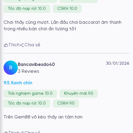
Live Casino
Tốc độ nạp rút 10.0
CSKH 10.0
Slot Games
Chơi thấy cũng mượt. Lần đầu chơi baccarat âm thanh
Slot games tại Gem88 tập trung vào cơ chế quay ngẫu
trong nhiều bàn chơi ấn tượng tốt
nhiên với chủ đề phong phú, từ văn hóa Á Đông đến phim
ảnh hiện đại. Các trò nổi bật bao gồm
Mahjong Ways 2,
Thích
Chia sẻ
Kungfu Panda và NIGHT MARKET 2
, nơi người tham gia có
cơ hội nhận jackpot lớn qua các vòng quay liên tiếp. Thể
loại này phù hợp cho những ai thích sự đơn giản nhưng đầy
30/01/2026
Bancavibesdo40
B
bất ngờ, với giao diện đồ họa sống động hỗ trợ trên nhiều
3 Reviews
thiết bị.
9.5 Xanh chín
Game Bàn
Trải nghiệm game 10.0
Khuyến mãi 9.0
Đây là khu vực dành cho các trò chơi bàn cổ điển được
nâng cấp với công nghệ hiện đại, như
Xì Dách Hoàng Gia
Tốc độ nạp rút 10.0
CSKH 9.0
hay Dragon & Tiger
. Người chơi có thể trải nghiệm
Speed
Baccarat hoặc Triple Card Poker
, nơi chiến lược đóng vai
Trên Gem88 vô kèo thấy an tâm hơn
trò quan trọng bên cạnh may mắn. Gem88 đảm bảo tỷ lệ
cược cạnh tranh, giúp thể loại này trở thành lựa chọn phổ