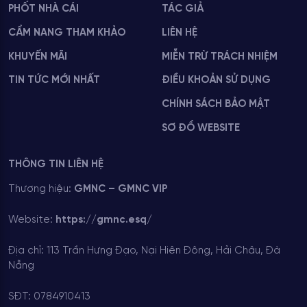
PHỐT NHÀ CÁI
TÁC GIẢ
Mỗi trò chơi tại đây đều được thiết kế để mang đến
sự
CẨM NANG THAM KHẢO
LIÊN HỆ
công bằng, tính cạnh tranh và niềm vui trọn vẹn
.
KHUYẾN MÃI
MIỄN TRỪ TRÁCH NHIỆM
Dịch vụ chăm sóc khách hàng của HIT hoạt
động ra sao?
TIN TỨC MỚI NHẤT
ĐIỀU KHOẢN SỬ DỤNG
Đội ngũ
hỗ trợ trực tuyến 24/7
luôn sẵn sàng tiếp nhận
CHÍNH SÁCH BẢO MẬT
mọi thắc mắc và hỗ trợ người chơi
qua nhiều kênh khác
nhau
. Cổng game cam kết xử lý
nhanh – gọn – chính xác
,
SƠ ĐỒ WEBSITE
đảm bảo người chơi không bao giờ “lạc lõng” trong quá
trình trải nghiệm.
THÔNG TIN LIÊN HỆ
Các hình thức nạp tiền tại HIT gồm những gì?
Thương hiệu:
GMNC – GMNC VIP
Người chơi có thể
nạp tiền nhanh chóng, an toàn
với
nhiều phương thức tiện lợi:
Website:
https://gmnc.esq/
Ngân hàng nội địa:
hỗ trợ hầu hết các ngân hàng Việt
Địa chỉ: 113 Trần Hưng Đạo, Nại Hiên Đông, Hải Châu, Đà
Nam.
Nẵng
CodePay / Nạp nhanh / Ví điện tử.
Tiền ảo USDT (TRC20):
qua các sàn Coin12, Binance,
SĐT: 0784910413
Houbi, Remitano.