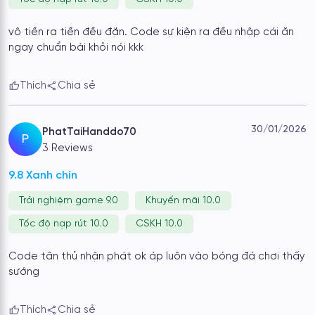
Quy trình chi tiết để đăng ký một tài khoản mới tại HIT
vô tiền ra tiền đều đặn. Code sự kiện ra đều nhập cái ăn
ngay chuẩn bài khỏi nói kkk
Truy cập trang chủ HIT.
Nhập thông tin tạo tài khoản, gồm tên đăng nhập và
mật khẩu.
Thích
Chia sẻ
Nhập mã Capcha rồi ấn nút “Đăng ký ngay” là hoàn
tất
30/01/2026
PhatTaiHanddo70
P
Quá trình này chỉ mất
2-3 phút
, đảm bảo an toàn với
3 Reviews
công nghệ mã hóa SSL. HIT cũng hỗ trợ người chơi qua đội
ngũ tư vấn
24/7
nếu gặp khó khăn.
9.8 Xanh chín
Uy tín của HIT qua các yếu tố minh
Trải nghiệm game 9.0
Khuyến mãi 10.0
bạch
Tốc độ nạp rút 10.0
CSKH 10.0
Để giữ vững vị thế trong cộng đồng người chơi, HIT đặt uy
Code tân thủ nhận phát ok áp luôn vào bóng đá chơi thấy
tín lên hàng đầu. Minh chứng cho điều này là việc cổng
sướng
game sở hữu:
Thích
Chia sẻ