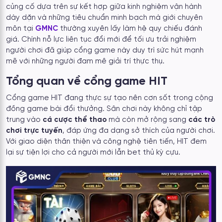
củng cố dựa trên sự kết hợp giữa kinh nghiệm vận hành
dày dặn và những tiêu chuẩn minh bạch mà giới chuyên
môn tại
GMNC
thường xuyên lấy làm hệ quy chiếu đánh
giá. Chính nỗ lực liên tục đổi mới để tối ưu trải nghiệm
người chơi đã giúp cổng game này duy trì sức hút mạnh
mẽ với những người đam mê giải trí thực thụ.
Tổng quan về cổng game HIT
Cổng game HIT đang thực sự tạo nên cơn sốt trong cộng
đồng game bài đổi thưởng. Sân chơi này không chỉ tập
trung vào
cá cược thể thao
mà còn mở rộng sang
các trò
chơi trực tuyến
, đáp ứng đa dạng sở thích của người chơi.
Với giao diện thân thiện và công nghệ tiên tiến, HIT đem
lại sự tiện lợi cho cả người mới lẫn bet thủ kỳ cựu.