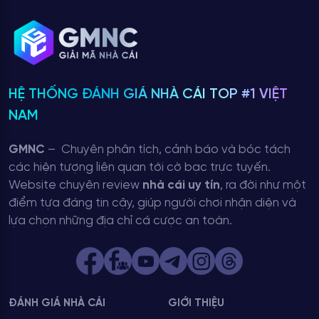
Kho game phong phú hơn 50+ tựa game:
gồm cả
game bài truyền thống và trò chơi sáng tạo, đảm
Với những yếu tố này, HIT xây dựng được niềm tin vững
bảo công bằng và tỉ lệ trả thưởng hợp lý.
chắc, trở thành lựa chọn hàng đầu cho người chơi tại Việt
Dịch vụ hỗ trợ khách hàng 24/7:
đội ngũ chăm sóc
Nam và khu vực.
chuyên nghiệp, phản hồi nhanh chóng, luôn đồng hành
cùng người chơi mọi lúc mọi nơi.
HỆ THỐNG ĐÁNH GIÁ NHÀ CÁI TOP #1 VIỆT
Câu hỏi thường gặp về cổng game
Chương trình khuyến mãi minh bạch, hấp dẫn:
NAM
HIT
thường xuyên tổ chức sự kiện tri ân, tặng thưởng lớn
và giftcode cho thành viên.
Dưới đây là giải đáp cho những thắc mắc phổ biến về HIT:
GMNC
– Chuyên phân tích, cảnh báo và bóc tách
Giao diện hiện đại – trải nghiệm mượt mà:
tối ưu
các hiện tượng liên quan tới cờ bạc trực tuyến.
Kho game của HIT có gì đặc biệt?
trên cả web và app, giúp người chơi dễ dàng truy
cập, thao tác ổn định.
Website chuyên review
nhà cái uy tín
, ra đời như một
Cổng game sở hữu
hơn 50+ trò chơi đổi thưởng hấp dẫn
,
Uy tín được cộng đồng công nhận:
được hàng nghìn
điểm tựa đáng tin cậy, giúp người chơi nhận diện và
bao gồm:
người chơi đánh giá cao về độ an toàn, tốc độ xử lý
lựa chọn những địa chỉ cá cược an toàn.
và dịch vụ chuyên nghiệp.
Game bài truyền thống:
Tiến lên, Phỏm, Tá lả, Xì tố,
Mậu binh…
Slot game – Mini game sáng tạo
với cách chơi độc
đáo, đồ họa ấn tượng.
Game mới liên tục cập nhật
, mang đến cảm giác
ĐÁNH GIÁ NHÀ CÁI
GIỚI THIỆU
mới lạ và cuốn hút cho người chơi.