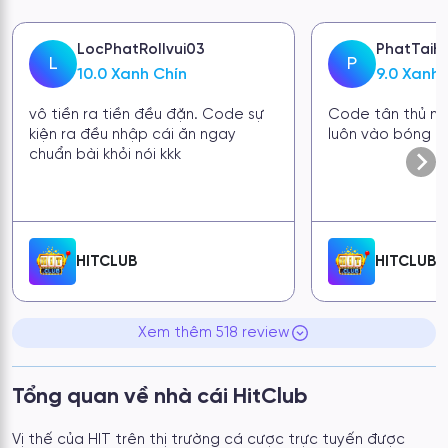
PhatTaiHanddo70
GoldWi
P
G
9.0 Xanh Chín
9.0 Xan
Code tân thủ nhận phát ok áp
Thằng Hitclub 
luôn vào bóng đá chơi thấy sướng
chơi bắn cá bị 
vòng vo trải n
HITCLUB
HITCLUB
Xem thêm 518 review
Tổng quan về nhà cái HitClub
Vị thế của HIT trên thị trường cá cược trực tuyến được