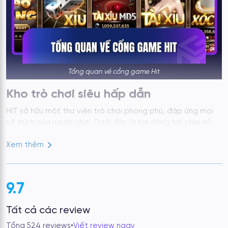
Tổng quan về cổng game Hit
Kho trò chơi siêu hấp dẫn
HIT sở hữu một thư viện trò chơi phong phú, đáp ứng mọi
sở thích của người chơi. Dưới đây là ba dòng trò chơi nổi
bật nhất tại đây:
Xem thêm
9.7
Tất cả các review
Tổng 524 reviews
•
Viết review ngay