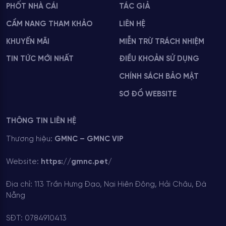
PHỐT NHÀ CÁI
TÁC GIẢ
Mỗi trò chơi tại đây đều được thiết kế để mang đến
sự
CẨM NANG THAM KHẢO
LIÊN HỆ
công bằng, tính cạnh tranh và niềm vui trọn vẹn
.
KHUYẾN MÃI
MIỄN TRỪ TRÁCH NHIỆM
Dịch vụ chăm sóc khách hàng của HIT hoạt
động ra sao?
TIN TỨC MỚI NHẤT
ĐIỀU KHOẢN SỬ DỤNG
Đội ngũ
hỗ trợ trực tuyến 24/7
luôn sẵn sàng tiếp nhận
CHÍNH SÁCH BẢO MẬT
mọi thắc mắc và hỗ trợ người chơi
qua nhiều kênh khác
nhau
. Cổng game cam kết xử lý
nhanh – gọn – chính xác
,
SƠ ĐỒ WEBSITE
đảm bảo người chơi không bao giờ “lạc lõng” trong quá
trình trải nghiệm.
THÔNG TIN LIÊN HỆ
Các hình thức nạp tiền tại HIT gồm những gì?
Thương hiệu:
GMNC – GMNC VIP
Người chơi có thể
nạp tiền nhanh chóng, an toàn
với
nhiều phương thức tiện lợi:
Website:
https://gmnc.pet/
Ngân hàng nội địa:
hỗ trợ hầu hết các ngân hàng Việt
Địa chỉ: 113 Trần Hưng Đạo, Nại Hiên Đông, Hải Châu, Đà
Nam.
Nẵng
CodePay / Nạp nhanh / Ví điện tử.
Tiền ảo USDT (TRC20):
qua các sàn Coin12, Binance,
SĐT: 0784910413
Houbi, Remitano.