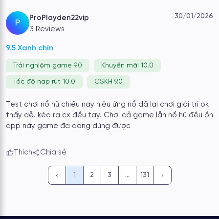
30/01/2026
ProPlayden22vip
P
3 Reviews
9.5 Xanh chín
Trải nghiệm game 9.0
Khuyến mãi 10.0
Tốc độ nạp rút 10.0
CSKH 9.0
Test chơi nổ hũ chiều nay hiệu ứng nổ đã lại chơi giải trí ok
Uy tín của HIT qua các yếu tố minh bạch
thấy dễ. kèo ra cx đều tay. Chơi cả game lẫn nổ hũ đều ổn
app này game đa dạng dùng được
Hệ thống bảo mật đa tầng hiện đại:
áp dụng công
nghệ mã hóa tiên tiến giúp bảo vệ tuyệt đối thông tin
cá nhân và tài khoản người chơi.
Thích
Chia sẻ
Giao dịch tài chính minh bạch:
mọi thao tác nạp –
rút tiền đều nhanh chóng, chính xác và an toàn tuyệt
1
2
3
…
131
đối.
Đa dạng hình thức thanh toán:
hỗ trợ ngân hàng nội
địa, ví điện tử, thẻ cào, nạp tiền ảo USDT… mang đến
sự tiện lợi và linh hoạt cho người chơi.