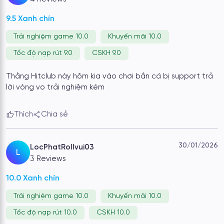
Casino trực tuyến của HIT là một trải nghiệm chân thực với
các trò như
Blackjack, Roulette và Baccarat
. Người chơi
9.5 Xanh chín
có thể tương tác với dealer qua livestream, tạo cảm giác
Trải nghiệm game 10.0
Khuyến mãi 10.0
như đang ở sòng bạc thực thụ.
Tốc độ nạp rút 9.0
CSKH 9.0
Quy trình chi tiết để đăng ký một tài
khoản mới tại HIT
Thằng Hitclub này hôm kia vào chơi bắn cá bị support trả
lời vòng vo trải nghiệm kém
Quy trình gia nhập cổng game được thực hiện qua các
bước đơn giản như sau:
Thích
Chia sẻ
30/01/2026
LocPhatRollvui03
L
3 Reviews
10.0 Xanh chín
Trải nghiệm game 10.0
Khuyến mãi 10.0
Tốc độ nạp rút 10.0
CSKH 10.0