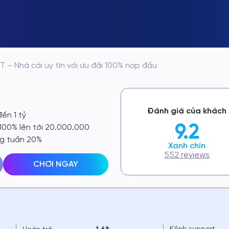
T – Nhà cái uy tín với ưu đãi 100% nạp đầu
Đánh giá của khách
ến 1 tỷ
9.2
100% lên tới 20.000.000
ng tuần 20%
Xanh chín
552 reviews
CHƠI NGAY