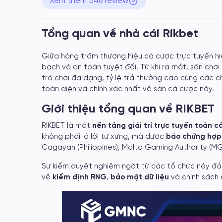
Xem thêm 546 review
Tổng quan về nhà cái Rikbet
Giữa hàng trăm thương hiệu cá cược trực tuyến hiện
bạch và an toàn tuyệt đối. Từ khi ra mắt
, sân chơ
trò chơi đa dạng, tỷ lệ trả thưởng cao cùng các 
toàn diện và chính xác nhất về sàn cá cược này.
Giới thiệu tổng quan về RIKBET
RIKBET là một
nền tảng giải trí trực tuyến toàn c
không phải là lời tự xưng, mà được
bảo chứng hợp
Cagayan (Philippines), Malta Gaming Authority (MG
Sự kiểm duyệt nghiêm ngặt từ các tổ chức này đả
về
kiểm định RNG
,
bảo mật dữ liệu
và chính sách 