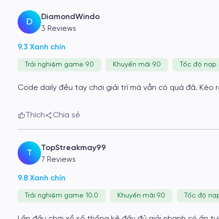
DiamondWindo
D
3 Reviews
9.3 Xanh chín
Trải nghiệm game 9.0
Khuyến mãi 9.0
Tốc độ nạp 
Code daily đều tay chơi giải trí mà vẫn có quà đã. Kèo 
Thích
Chia sẻ
TopStreakmay99
T
7 Reviews
m nổi bật giúp RIKBET giữ vững vị thế
9.8 Xanh chín
Trải nghiệm game 10.0
Khuyến mãi 9.0
Tốc độ nạp
 như
P2P, CodePay, thẻ cào, ví điện tử và tiền ảo
. Hệ thống hiể
ựa chọn khuyến mãi như “Hoàn trả vô tận” hoặc “Nạp tiền lần đ
Lần đầu chơi xổ số thống kê đầy đủ giải nhanh có ấn tư