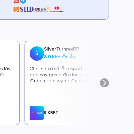
ợ
GoldWinchoi55
G
S
8.0 Khá Ổn Áp
đều tốt
Tui hay chờ code tuần lần nào
Không 
ng
cũng có cái để gỡ đã
ổn định
áy
RIKBET