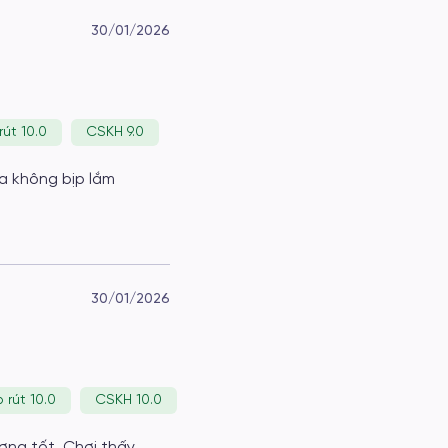
30/01/2026
rút 10.0
CSKH 9.0
ra không bịp lắm
30/01/2026
 rút 10.0
CSKH 10.0
n thị sẵn
ầu”. Theo
ợng tốt. Chơi thấy