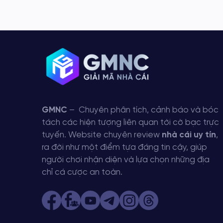
chọn.
Casino trực tuyến
Sảnh casino bao gồm
12 phòng chơi trực tuyến
, 
truyền hình trực tiếp
với
tốc độ khung hình 60 FPS
GMNC
– Chuyên phân tích, cảnh báo và bóc
tách các hiện tượng liên quan tới cờ bạc trực
tuyến. Website chuyên review
nhà cái uy tín
,
ra đời như một điểm tựa đáng tin cậy, giúp
người chơi nhận diện và lựa chọn những địa
chỉ cá cược an toàn.