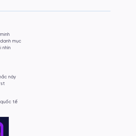
 minh
ờ danh mục
 nhìn
chắc này
rst
 quốc tế