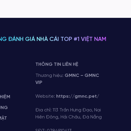
ất cả được
G ĐÁNH GIÁ NHÀ CÁI TOP #1 VIỆT NAM
THÔNG TIN LIÊN HỆ
Thương hiệu:
GMNC – GMNC
VIP
Website:
https://gmnc.pet/
HIỆM
ỤNG
Địa chỉ: 113 Trần Hưng Đạo, Nại
Hiên Đông, Hải Châu, Đà Nẵng
MẬT
SĐT: 0784910413