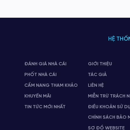
với các trò như
baccarat, blackjack, roulette, sicbo, poker
. T
, mang đến trải nghiệm mượt mà và tự nhiên nhất.
HỆ THỐN
ĐÁNH GIÁ NHÀ CÁI
GIỚI THIỆU
PHỐT NHÀ CÁI
TÁC GIẢ
CẨM NANG THAM KHẢO
LIÊN HỆ
KHUYẾN MÃI
MIỄN TRỪ TRÁCH N
TIN TỨC MỚI NHẤT
ĐIỀU KHOẢN SỬ D
CHÍNH SÁCH BẢO 
SƠ ĐỒ WEBSITE