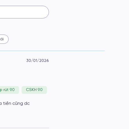
út
, và đa
ưu đãi rõ
 – Tính
cái
 ghi điểm
30/01/2026
oàn toàn
ệ an toàn
 rút 9.0
CSKH 9.0
a tiền cũng dc