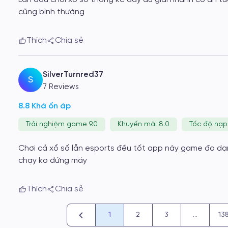
đây hoàn tất trong
dưới 3 phút
, còn
giao dịch rút tiền trung 
cũng bình thường
 ngay cả trong giờ cao điểm, không vượt quá
15 phút
.
Thích
Chia sẻ
y
, lấy dữ liệu trực tiếp từ
SBOBET và CMD368
, đảm bảo không 
e, Serie A hay La Liga
, RIKBET luôn duy trì
tỷ lệ kèo châu Á 0.9
SilverTurnred37
S
7 Reviews
24 giờ mỗi ngày, 7 ngày mỗi tuần
, hỗ trợ qua L
ive Chat, Tele
8.8 Khá ổn áp
 Mãi
. Trung bình mỗi yêu cầu được phản hồi
trong vòng 2 phút
Trải nghiệm game 9.0
Khuyến mãi 8.0
Tốc độ nạp 
ội bộ năm
2025
.
ng, hấp dẫn và dễ trúng
Chơi cả xổ số lẫn esports đều tốt app này game đa d
chạy ko đứng máy
0 tựa game
thuộc nhiều thể loại khác nhau. Các sản phẩm đề
tion Gaming, Pragmatic Play, Playtech, Spade Gaming và H
Thích
Chia sẻ
hơn
40 môn thể thao
, bao gồm
bóng đá, bóng rổ, cầu lông, t
1
2
3
…
13
ận đấu
được cập nhật, cùng hơn
200 loại kèo phụ
để người chơ