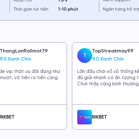
Kênh support
Hoàn trả
1.6%
Thời gian rút tiền
1-10 phút
Ngân hàng hỗ tr
TopStreakmay99
SilverTurnred37
S
9.0 Xanh Chín
8.0 Khá Ổn Áp
u chơi xổ số thống kê đầy
Chơi cả xổ số lẫn esports 
i nhanh có ấn tượng tốt.
app này game đa dạng dù
hấy cũng bình thường
được. kèo chạy ko đứng m
RIKBET
RIKBET