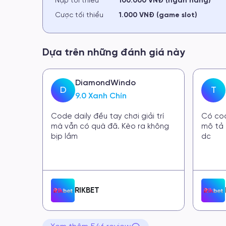
Nạp tối thiểu
100.000 VNĐ (ngân hàng)
Cược tối thiểu
1.000 VNĐ (game slot)
Dựa trên những đánh giá này
ThangLonRollmot79
T
T
9.0 Xanh Chín
 trí
Có code vip thật ưu đãi đúng như
Lần đầ
không
mô tả mượt. vô tiền ra tiền cũng
đủ giả
dc
Chơi t
RIKBET