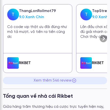
ThangLonRollmot79
TopStre
T
T
9.0 Xanh Chín
9.0 Xanh 
Có code vip thật ưu đãi đúng như
Lần đầu chơi xổ
mô tả mượt. vô tiền ra tiền cũng
đủ giải nhanh có
dc
Chơi thấy cũng 
RIKBET
RIKBET
Xem thêm 546 review
Tổng quan về nhà cái Rikbet
Giữa hàng trăm thương hiệu cá cược trực tuyến hiện nay,