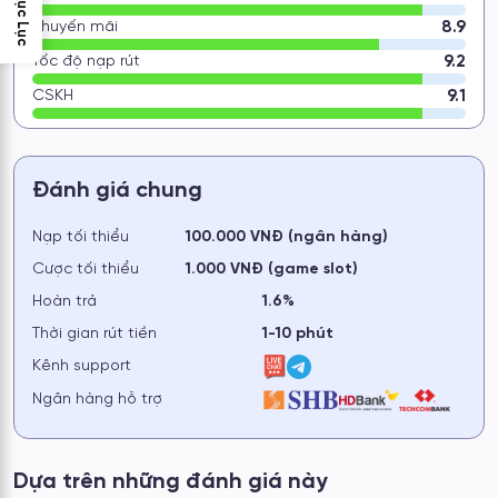
Mục Lục
8.9
Khuyến mãi
9.2
Tốc độ nạp rút
9.1
CSKH
Đánh giá chung
Nạp tối thiểu
100.000 VNĐ (ngân hàng)
Cược tối thiểu
1.000 VNĐ (game slot)
Hoàn trả
1.6%
Thời gian rút tiền
1-10 phút
Kênh support
Ngân hàng hỗ trợ
Dựa trên những đánh giá này