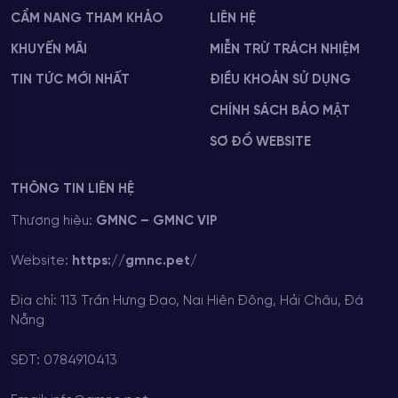
Ngoài ra, còn có các
mini game
như keno, tài xỉu, lô đề,
CẨM NANG THAM KHẢO
LIÊN HỆ
giúp người chơi đổi gió mỗi ngày.
KHUYẾN MÃI
MIỄN TRỪ TRÁCH NHIỆM
Ưu đãi hấp dẫn tại RIKBET
TIN TỨC MỚI NHẤT
ĐIỀU KHOẢN SỬ DỤNG
Nhà cái
hiện đã triển khai rất nhiều chương trình ưu đãi
CHÍNH SÁCH BẢO MẬT
thường xuyên trong năm
2025
, áp dụng cho tất cả thành
viên mới và cũ.
SƠ ĐỒ WEBSITE
THÔNG TIN LIÊN HỆ
Thương hiệu:
GMNC – GMNC VIP
Website:
https://gmnc.pet/
Địa chỉ: 113 Trần Hưng Đạo, Nại Hiên Đông, Hải Châu, Đà
Nẵng
SĐT: 0784910413
Khuyến mãi và ưu đãi hấp dẫn tại RIKBET