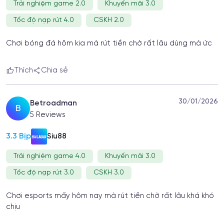
Trải nghiệm game 2.0
Khuyến mãi 3.0
Tốc độ nạp rút 4.0
CSKH 2.0
Chơi bóng đá hôm kia mà rút tiền chờ rất lâu dùng mà ức
Thích
Chia sẻ
30/01/2026
Betroadman
B
5 Reviews
3.3 Bịp
Siu88
Trải nghiệm game 4.0
Khuyến mãi 3.0
Tốc độ nạp rút 3.0
CSKH 3.0
Chơi esports mấy hôm nay mà rút tiền chờ rất lâu khá khó
chịu