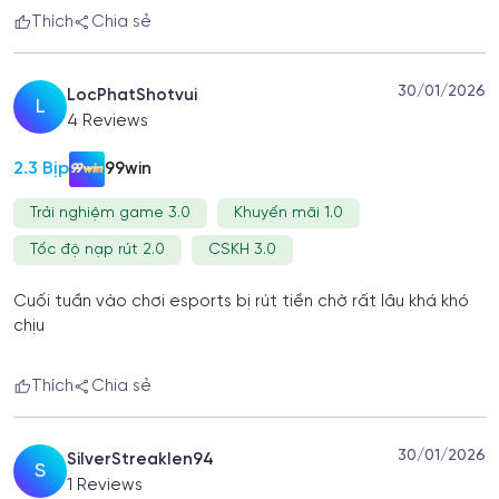
Thích
Chia sẻ
30/01/2026
LocPhatShotvui
L
4 Reviews
2.3 Bịp
99win
Trải nghiệm game 3.0
Khuyến mãi 1.0
Tốc độ nạp rút 2.0
CSKH 3.0
Cuối tuần vào chơi esports bị rút tiền chờ rất lâu khá khó
chịu
Thích
Chia sẻ
30/01/2026
SilverStreaklen94
S
1 Reviews