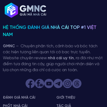
HỆ THỐNG ĐÁNH GIÁ NHÀ CÁI TOP #1 VIỆT
NAM
GMNC
– Chuyên phân tích, cảnh báo và bóc tách
các hiện tượng liên quan tới cờ bạc trực tuyến.
Website chuyên review
nhà cái uy tín
, ra đời như một
điểm tựa đáng tin cậy, giúp người chơi nhận diện và
lựa chọn những địa chỉ cá cược an toàn.
ĐÁNH GIÁ NHÀ CÁI
GIỚI THIỆU
PHỐT NHÀ CÁI
TÁC GIẢ