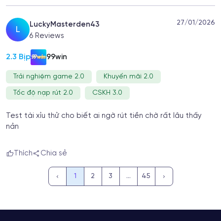
27/01/2026
LuckyMasterden43
L
6 Reviews
2.3 Bịp
99win
Trải nghiệm game 2.0
Khuyến mãi 2.0
Tốc độ nạp rút 2.0
CSKH 3.0
Test tài xỉu thử cho biết ai ngờ rút tiền chờ rất lâu thấy
nản
Thích
Chia sẻ
1
2
3
…
45