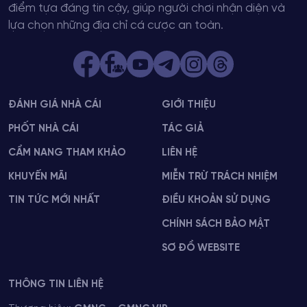
điểm tựa đáng tin cậy, giúp người chơi nhận diện và
lựa chọn những địa chỉ cá cược an toàn.
ĐÁNH GIÁ NHÀ CÁI
GIỚI THIỆU
PHỐT NHÀ CÁI
TÁC GIẢ
CẨM NANG THAM KHẢO
LIÊN HỆ
KHUYẾN MÃI
MIỄN TRỪ TRÁCH NHIỆM
TIN TỨC MỚI NHẤT
ĐIỀU KHOẢN SỬ DỤNG
CHÍNH SÁCH BẢO MẬT
SƠ ĐỒ WEBSITE
THÔNG TIN LIÊN HỆ