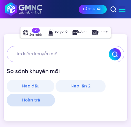
ĐĂNG NHẬP
Soi
Bóc phốt
Nổ hũ
Tin tức
tên miền
So sánh khuyến mãi
Nạp đầu
Nạp lần 2
Hoàn trả