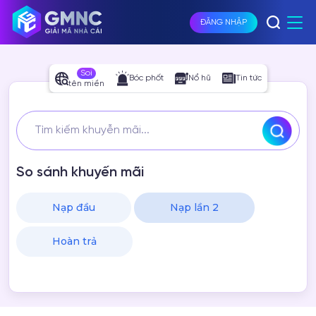
ĐĂNG NHẬP
Soi
Bóc phốt
Nổ hũ
Tin tức
tên miền
So sánh khuyến mãi
Nạp đầu
Nạp lần 2
Hoàn trả