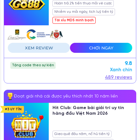
Hoàn trả 2% tiền thua mỗi vé cược
Nhiễm vụ mỗi ngày, tích luỹ tiền tỷ
Tài xỉu MD5 minh bạch
XEM REVIEW
CHƠI NGAY
9.8
Tặng code theo sự kiện
Xanh chín
489 reviews
Đoạt giải nhà cái được yêu thích nhất 10 năm liền
Hit Club: Game bài giải trí uy tín
#3
UY TÍN
hàng đầu Việt Nam 2026
Gieo quẻ đầu năm, nổ hũ tiền tỷ