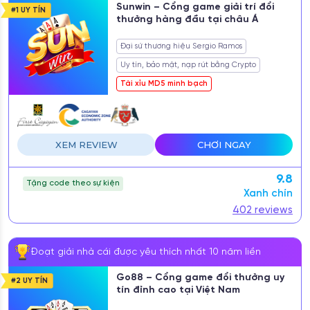
Sunwin – Cổng game giải trí đổi
#1
UY TÍN
thưởng hàng đầu tại châu Á
Đại sứ thương hiệu Sergio Ramos
Uy tín, bảo mật, nạp rút bằng Crypto
Tài xỉu MD5 minh bạch
XEM REVIEW
CHƠI NGAY
9.8
Tặng code theo sự kiện
Xanh chín
402 reviews
Đoạt giải nhà cái được yêu thích nhất 10 năm liền
Go88 – Cổng game đổi thưởng uy
#2
UY TÍN
tín đỉnh cao tại Việt Nam