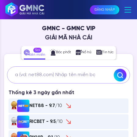
ĐĂNG NHẬP
GMNC - GMNC VIP
GIẢI MÃ NHÀ CÁI
Soi
Bóc phốt
Nổ hũ
Tin tức
tên miền
Thống kê 3 ngày gần nhất
NET88 - 9.7
/10
RICBET - 9.5
/10