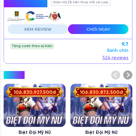
Hoàn trả 2% tiền thua mỗi vé cược
XEM REVIEW
CHƠI NGAY
9.7
Tặng code theo sự kiện
Xanh chín
524 reviews
Top hũ
106.830.927.500
đ
106.830.872.500
đ
Biệt Đội Mỹ Nữ
Biệt Đội Mỹ Nữ