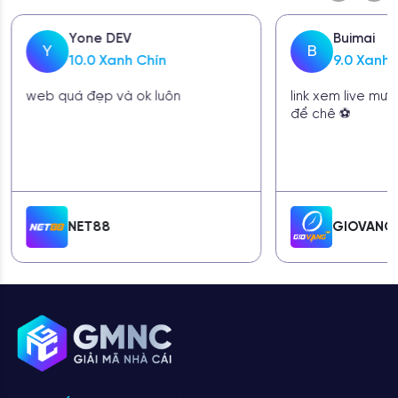
Yone DEV
Buimai
Y
B
10.0 Xanh Chín
9.0 Xanh 
GMNC hoạt động như thế nào?
web quá đẹp và ok luôn
link xem live mư
để chê ⚽
Dưới sự điều hành của tôi, không có chuyện một đội
ngũ chuyên gia chỉ ngồi copy thông tin từ trang nhà
cái về rồi viết lại. Mọi đánh giá tại đây đều đi qua ba
bước thực tế:
Trải nghiệm trực tiếp:
Tôi và đội ngũ thực sự
NET88
GIOVANG
đăng ký tài khoản, nạp tiền, đặt cược, rút tiền
và liên hệ hỗ trợ trên từng nhà cái được đánh
giá. Những gì bạn đọc là kết quả của quá trình
dùng thật – không phải viết theo cảm tính hay
theo quảng cáo của nhà cái.
Kiểm chứng từ cộng đồng:
Phản hồi từ người
chơi thực tế trên các diễn đàn, nhóm kín và kênh
độc lập được tổng hợp và đối chiếu. Nếu có
mâu thuẫn giữa những gì nhà cái quảng cáo và