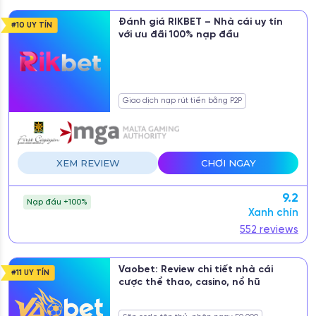
Đánh giá RIKBET – Nhà cái uy tín
#10
UY TÍN
với ưu đãi 100% nạp đầu
Giao dịch nạp rút tiền bằng P2P
XEM REVIEW
CHƠI NGAY
9.2
Nạp đầu +100%
Xanh chín
552 reviews
Vaobet: Review chi tiết nhà cái
#11
UY TÍN
cược thể thao, casino, nổ hũ