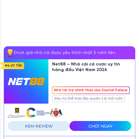
Đoạt giải nhà cái được yêu thích nhất 5 năm liền.
Net88 – Nhà cái cá cược uy tín
#4
UY TÍN
hàng đầu Việt Nam 2026
Nhà tài trợ chính thức của Crystal Palace
Siêu hũ thể thao độc quyền 2 tỷ mỗi tuần
XEM REVIEW
CHƠI NGAY