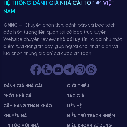
HỆ THỐNG ĐÁNH GIÁ NHÀ CÁI TOP #1 VIỆT
những gì người chơi thực tế gặp phải, GMNC ghi
rõ – không bỏ qua vì ngại mất quan hệ.
NAM
Công bố minh bạch:
Kết quả được viết thành
bài đánh giá rõ ràng: Điểm mạnh, điểm yếu,
GMNC
– Chuyên phân tích, cảnh báo và bóc tách
cảnh báo (nếu có). Đọc xong một bài là nắm
các hiện tượng liên quan tới cờ bạc trực tuyến.
được bức tranh toàn cảnh về nhà cái đó, không
Website chuyên review
nhà cái uy tín
, ra đời như một
cần tự suy đoán thêm.
điểm tựa đáng tin cậy, giúp người chơi nhận diện và
Tiêu chí GMNC VIP dùng để đánh giá nhà
lựa chọn những địa chỉ cá cược an toàn.
cái
Một nhà cái muốn được xếp vào danh sách uy tín
trên website của chúng tôi phải vượt qua bộ tiêu chí
sau – không có ngoại lệ:
ĐÁNH GIÁ NHÀ CÁI
GIỚI THIỆU
Giấy phép hợp lệ
: Phải có giấy phép từ tổ chức
PHỐT NHÀ CÁI
TÁC GIẢ
quản lý cờ bạc quốc tế được công nhận như
PAGCOR, MGA hoặc Curaçao eGaming. Không
CẨM NANG THAM KHẢO
LIÊN HỆ
giấy phép thật, không lọt danh sách – dù giao
diện có chuyên nghiệp đến đâu.
KHUYẾN MÃI
MIỄN TRỪ TRÁCH NHIỆM
Bảo mật thực chất
: Kết nối SSL, chính sách bảo
TIN TỨC MỚI NHẤT
ĐIỀU KHOẢN SỬ DỤNG